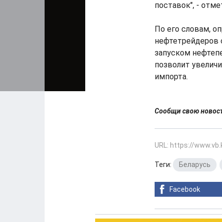
поставок", - отм
По его словам, 
нефтетрейдеров 
запуском нефтепе
позволит увеличи
импорта.
Сообщи свою ново
URL: https://www.vb
Теги:
Беларусь
,
Facebook