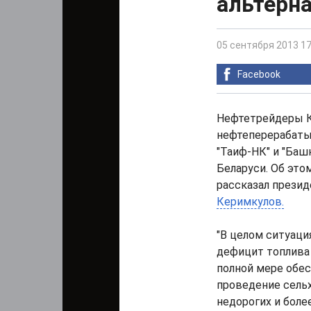
альтерн
05 сентября 2013 17
Facebook
Нефтетрейдеры 
нефтеперерабаты
"Таиф-НК" и "Баш
Беларуси. Об это
рассказал прези
Керимкулов.
"В целом ситуаци
дефицит топлива
полной мере обес
проведение сель
недорогих и бол