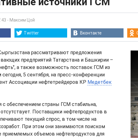
ативные источники ГСМ
:43
-
Максим Цой
Twitter
Вконтакте
Кыргызстана рассматривают предложения
вающих предприятий Татарстана и Башкирии –
нефть", а также возможность поставок ГСМ из
м сегодня, 5 сентября, на пресс-конференции
дент Ассоциации нефтетрейдеров КР
Медетбек
я с обеспечением страны ГСМ стабильна,
 отсутствует. Поставщики нефтепродуктов в
печивают текущий спрос, в том числе на
хозработ. При этом они занимаются поиском
ее приемлемых объемов нефтепродуктов для