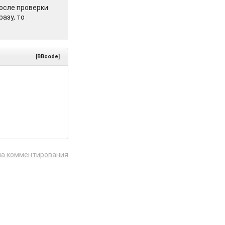
осле проверки
азу, то
[BBcode]
ла комментирования