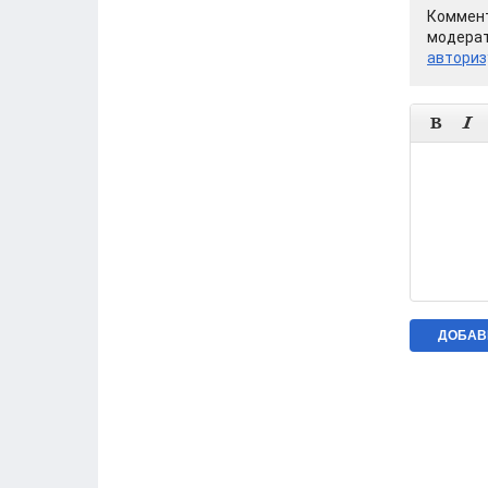
Коммент
модерат
авториз

