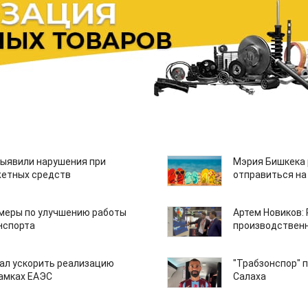
ыявили нарушения при
Мэрия Бишкека 
етных средств
отправиться на
 меры по улучшению работы
Артем Новиков:
нспорта
производствен
ал ускорить реализацию
"Трабзонспор" 
рамках ЕАЭС
Салаха