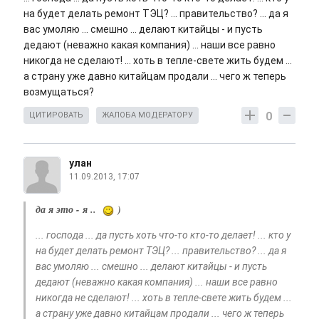
на будет делать ремонт ТЭЦ? ... правительство? ... да я
вас умоляю ... смешно ... делают китайцы - и пусть
дедают (неважно какая компания) ... наши все равно
никогда не сделают! ... хоть в тепле-свете жить будем ...
а страну уже давно китайцам продали ... чего ж теперь
возмущаться?
0
ЦИТИРОВАТЬ
ЖАЛОБА МОДЕРАТОРУ
улан
11.09.2013, 17:07
да я это - я ..
)
... господа ... да пусть хоть что-то кто-то делает! ... кто у
на будет делать ремонт ТЭЦ? ... правительство? ... да я
вас умоляю ... смешно ... делают китайцы - и пусть
дедают (неважно какая компания) ... наши все равно
никогда не сделают! ... хоть в тепле-свете жить будем ...
а страну уже давно китайцам продали ... чего ж теперь