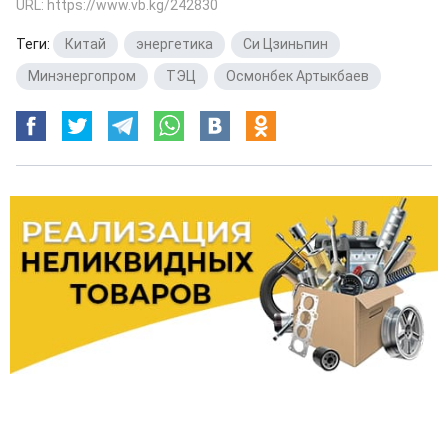
URL: https://www.vb.kg/242830
Теги:
Китай
,
энергетика
,
Си Цзиньпин
,
Минэнергопром
,
ТЭЦ
,
Осмонбек Артыкбаев