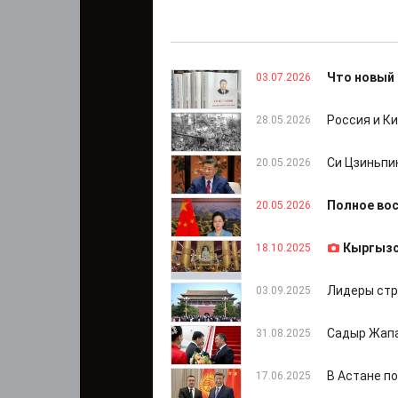
Что новый 
03.07.2026
Россия и К
28.05.2026
Си Цзиньпи
20.05.2026
Полное вос
20.05.2026
Кыргызс
18.10.2025
Лидеры стр
03.09.2025
Садыр Жапа
31.08.2025
В Астане п
17.06.2025