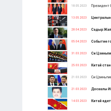
Президент 
18.05.2023
Центрально
13.05.2023
Садыр Жап
28.04.2023
Событие го
05.04.2023
Си Цзиньпи
31.03.2023
Китай стан
25.03.2023
Си Цзиньпи
21.03.2023
Досаалы Им
21.03.2023
Китай едет
14.03.2023