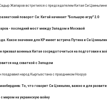
Садыр Жапаров встретился с председателем Китая Си Цзиньпин
азиатский поворот Си: Китай начинает "Большую игру" 2.0
аров - последний мост между Западом и Москвой
да. Какое значение для КР имеет встреча Путина и Си Цзиньпи
н призвал военных Китая сосредоточиться на подготовке к во
овится над схваткой с Западом
н поздравил народ Кыргызстана с праздником Нооруз
анбердиев: То, что говорит Си Цзиньпин, важно и для развити
 с миром на украинскую войну