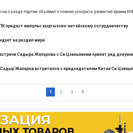
н на съезде партии объявил о планах ускорить развитие армии КН
ПК придаст импульс кыргызско-китайскому сотрудничеству
дует на раздел мира
встречи Садыра Жапарова с Си Цзиньпинем принят ряд докуме
 Садыр Жапаров встретился с председателем Китая Си Цзинь
1
2
3