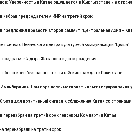
ов: Уверенность в Китае ощущается в Кыргызстане и в страна
н избран председателем КНР на третий срок
н предложил провести второй саммит "Центральная Азия – Ки
яет связи с Пекинского центра культурной коммуникации "Цюши"
н поздравил Садыра Жапарова с днем рождения
н обеспокоен безопасностью китайских граждан в Пакистане
Иманбердиев: Нам пора позаимствовать опыт госуправления у
Съезд дал позитивный сигнал к сближению Китая со странами
н переизбран на третий срок генсеком Компартии Китая
на переизбрали на третий срок