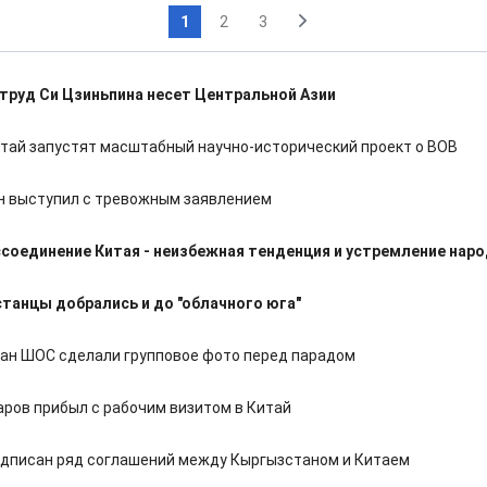
1
2
3
труд Си Цзиньпина несет Центральной Азии
итай запустят масштабный научно-исторический проект о ВОВ
н выступил с тревожным заявлением
соединение Китая - неизбежная тенденция и устремление нар
танцы добрались и до "облачного юга"
ан ШОС сделали групповое фото перед парадом
ров прибыл с рабочим визитом в Китай
одписан ряд соглашений между Кыргызстаном и Китаем