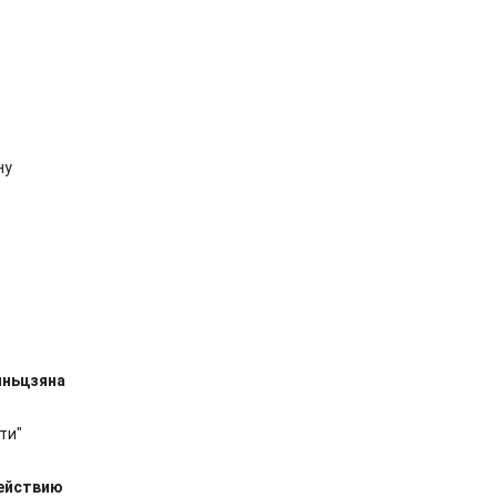
ну
иньцзяна
ти"
действию