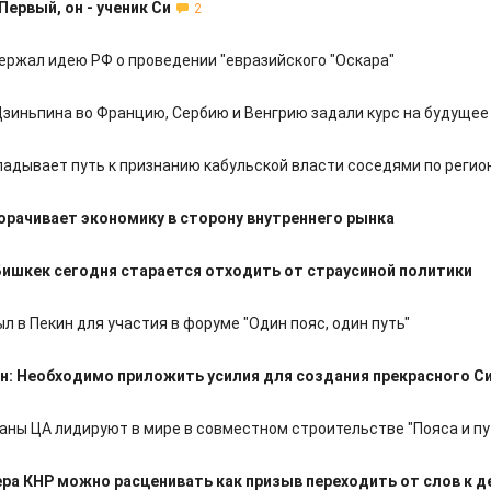
Первый, он - ученик Си
2
ержал идею РФ о проведении "евразийского "Оскара"
Цзиньпина во Францию, Сербию и Венгрию задали курс на будущее
ладывает путь к признанию кабульской власти соседями по регио
орачивает экономику в сторону внутреннего рынка
Бишкек сегодня старается отходить от страусиной политики
л в Пекин для участия в форуме "Один пояс, один путь"
н: Необходимо приложить усилия для создания прекрасного С
раны ЦА лидируют в мире в совместном строительстве "Пояса и пу
ра КНР можно расценивать как призыв переходить от слов к 