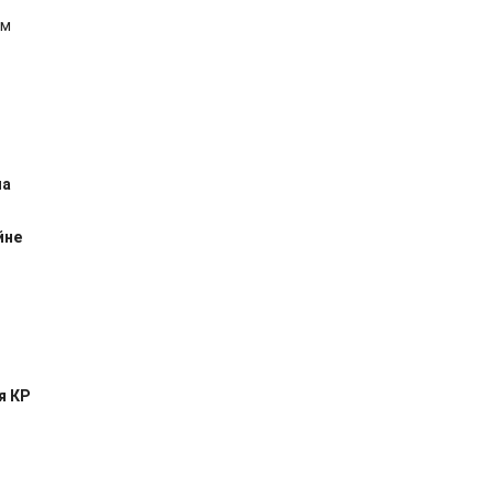
ем
на
йне
я КР