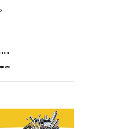
Р
нтов
пинем