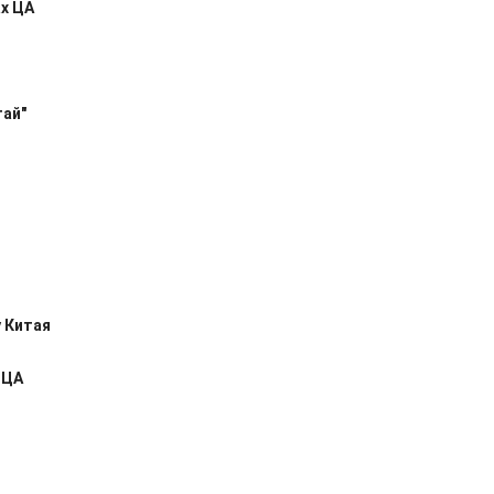
х ЦА
тай"
 Китая
 ЦА