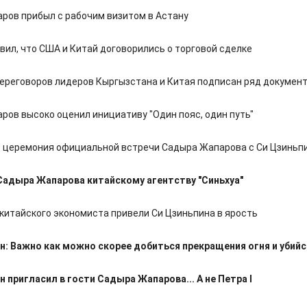
ров прибыл с рабочим визитом в Астану
вил, что США и Китай договорились о торговой сделке
переговоров лидеров Кыргызстана и Китая подписан ряд докумен
ров высоко оценил инициативу "Один пояс, один путь"
 церемония официальной встречи Садыра Жапарова с Си Цзиньп
адыра Жапарова китайскому агентству "Синьхуа"
 китайского экономиста привели Си Цзиньпина в ярость
н: Важно как можно скорее добиться прекращения огня и убий
н пригласил в гости Садыра Жапарова... А не Петра I