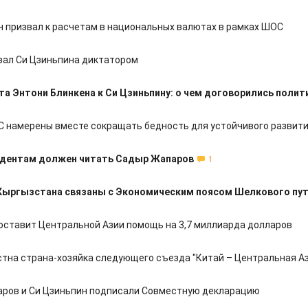
н призвал к расчетам в национальных валютах в рамках ШОС
вал Си Цзиньпина диктатором
та Энтони Блинкена к Си Цзиньпину: о чем договорились полит
 намерены вместе сокращать бедность для устойчивого развит
удентам должен читать Садыр Жапаров
1
Кыргызстана связаны с Экономическим поясом Шелкового пу
оставит Центральной Азии помощь на 3,7 миллиарда долларов
стна страна-хозяйка следующего съезда "Китай – Центральная А
ров и Си Цзиньпин подписали Совместную декларацию