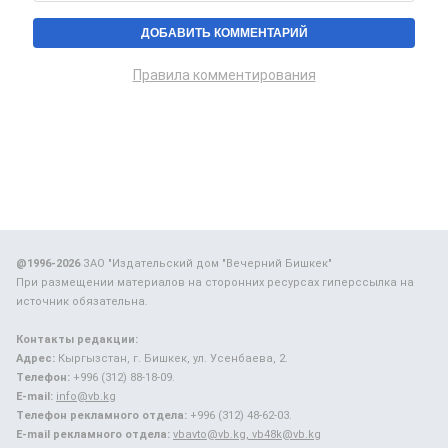
Правила комментирования
@1996-2026
ЗАО "Издательский дом "Вечерний Бишкек"
При размещении материалов на сторонних ресурсах гиперссылка на
источник обязательна.
Контакты редакции:
Адрес:
Кыргызстан, г. Бишкек, ул. Усенбаева, 2.
Телефон:
+996 (312) 88-18-09.
E-mail:
info@vb.kg
Телефон рекламного отдела:
+996 (312) 48-62-03.
E-mail рекламного отдела:
vbavto@vb.kg, vb48k@vb.kg