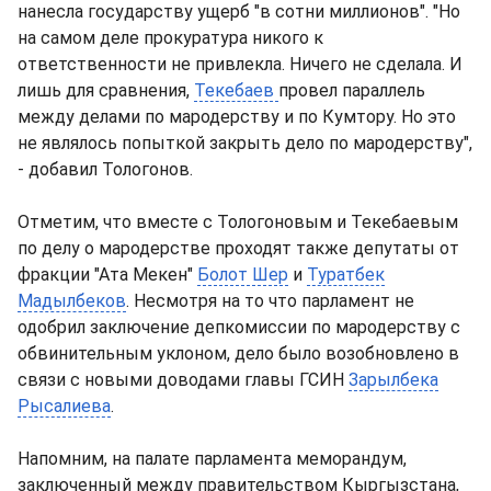
нанесла государству ущерб "в сотни миллионов". "Но
на самом деле прокуратура никого к
ответственности не привлекла. Ничего не сделала. И
лишь для сравнения,
Текебаев
провел параллель
между делами по мародерству и по Кумтору. Но это
не являлось попыткой закрыть дело по мародерству",
- добавил Тологонов.
Отметим, что вместе с Тологоновым и Текебаевым
по делу о мародерстве проходят также депутаты от
фракции "Ата Мекен"
Болот Шер
и
Туратбек
Мадылбеков
. Несмотря на то что парламент не
одобрил заключение депкомиссии по мародерству с
обвинительным уклоном, дело было возобновлено в
связи с новыми доводами главы ГСИН
Зарылбека
Рысалиева
.
Напомним, на палате парламента меморандум,
заключенный между правительством Кыргызстана,