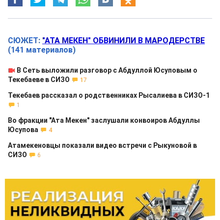
СЮЖЕТ:
"АТА МЕКЕН" ОБВИНИЛИ В МАРОДЕРСТВЕ
(141 материалов)
В Сеть выложили разговор с Абдуллой Юсуповым о
Текебаеве в СИЗО
17
Текебаев рассказал о родственниках Рысалиева в СИЗО-1
1
Во фракции "Ата Мекен" заслушали конвоиров Абдуллы
Юсупова
4
Атамекеновцы показали видео встречи с Рыкуновой в
СИЗО
6