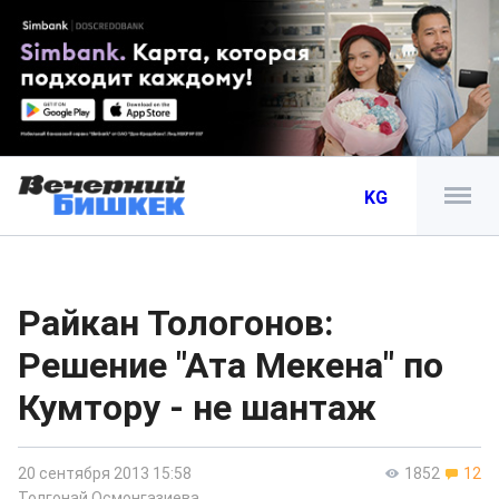
KG
Райкан Тологонов:
Решение "Ата Мекена" по
Кумтору - не шантаж
20 сентября 2013 15:58
1852
12
Толгонай Осмонгазиева