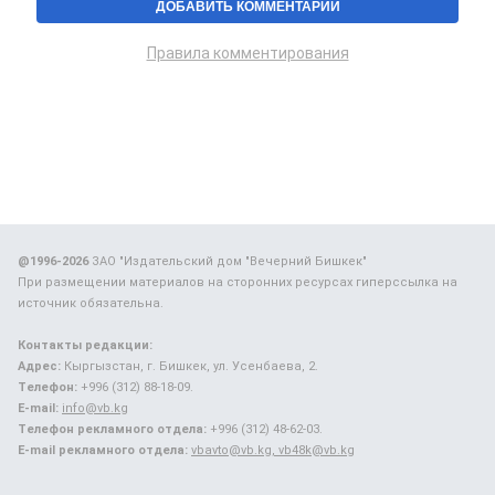
Правила комментирования
@1996-2026
ЗАО "Издательский дом "Вечерний Бишкек"
При размещении материалов на сторонних ресурсах гиперссылка на
источник обязательна.
Контакты редакции:
Адрес:
Кыргызстан, г. Бишкек, ул. Усенбаева, 2.
Телефон:
+996 (312) 88-18-09.
E-mail:
info@vb.kg
Телефон рекламного отдела:
+996 (312) 48-62-03.
E-mail рекламного отдела:
vbavto@vb.kg, vb48k@vb.kg