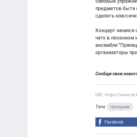
силовые упражне
предметов быта к
сделать классиче
Концерт начался 
чего в песенном
ансамбли "Прялица
организаторы при
Сообщи свою ново
URL: https://www.vb
Теги:
праздник
Facebook