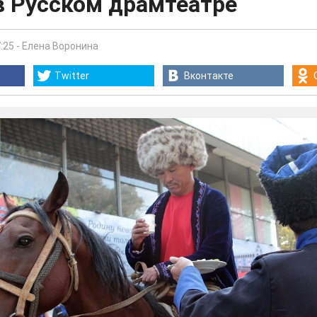
в Русском драмтеатре
:25
-
Елена Воронина
Twitter
Вконтакте