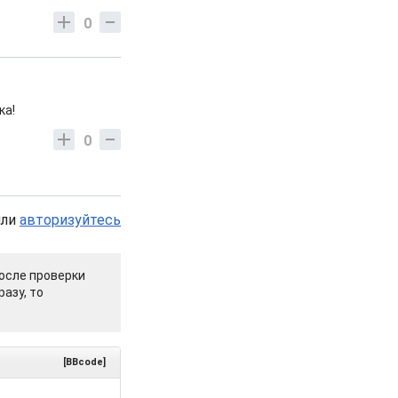
0
ка!
0
или
авторизуйтесь
осле проверки
азу, то
[BBcode]