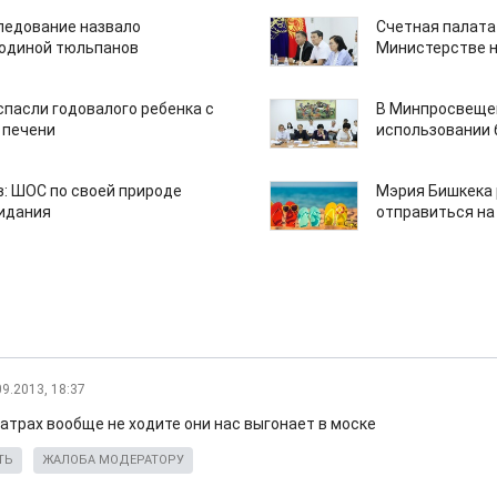
едование назвало
Счетная палата
одиной тюльпанов
Министерстве н
спасли годовалого ребенка с
В Минпросвещен
 печени
использовании
: ШОС по своей природе
Мэрия Бишкека 
зидания
отправиться на
09.2013, 18:37
еатрах вообще не ходите они нас выгонает в моске
ТЬ
ЖАЛОБА МОДЕРАТОРУ