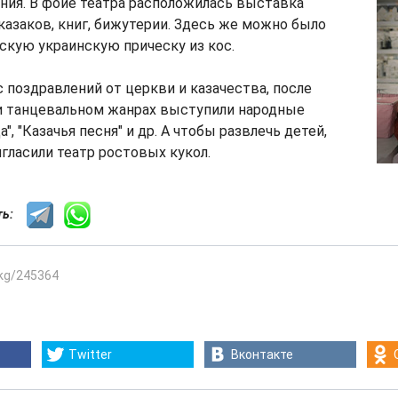
ния. В фойе театра расположилась выставка
азаков, книг, бижутерии. Здесь же можно было
скую украинскую прическу из кос.
с поздравлений от церкви и казачества, после
 и танцевальном жанрах выступили народные
", "Казачья песня" и др. А чтобы развлечь детей,
гласили театр ростовых кукол.
сть:
.kg/245364
Twitter
Вконтакте