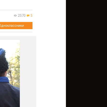
2570
5
Одноклассники