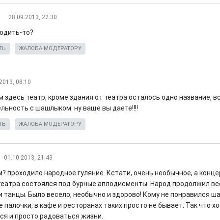
л
28.09.2013, 22:30
ходить-то?
ТЬ
ЖАЛОБА МОДЕРАТОРУ
2013, 08:10
м здесь театр, кроме здания от театра осталось одно название, в
льность с шашлыком. ну ваще вы даете!!!!
ТЬ
ЖАЛОБА МОДЕРАТОРУ
01.10.2013, 21:43
? проходило народное гуляние. Кстати, очень необычное, а конце
театра состоялся под бурные аплодисменты. Народ продолжил ве
и танцы. Было весело, необычно и здорово! Кому не понравился ша
палочки, в кафе и ресторанах таких просто не бывает. Так что х
ся и просто радоваться жизни.