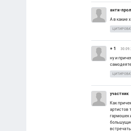
анти-про
А в какие 
ЦИТИРОВА
+ 1
30.09.
ну и приче
самодеяте
ЦИТИРОВА
участник
Как причем
артистов 
гармошек 
большущие 
встречать