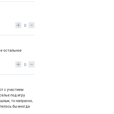
0
се остальное
0
рт с участием
селье под игру
шлык, то напрасно,
отелось бы иногда