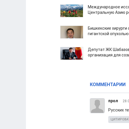
Международное иссл
Центральную Азию р
Бишкекские хирурги 
гигантской опухолью
Депутат ЖК Шабазов
организация для со
КОММЕНТАРИИ
прол
28.
Русских т
ЦИТИРОВА