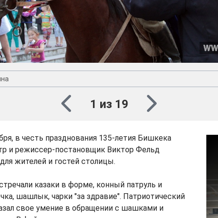
ина
1 из 19
ября, в честь празднования 135-летия Бишкека
тр и режиссер-постановщик Виктор Фельд
для жителей и гостей столицы.
встречали казаки в форме, конный патруль и
чка, шашлык, чарки "за здравие". Патриотический
казал свое умение в обращении с шашками и