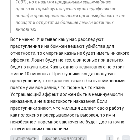
100% , но с наштми продажными судьями(знаю
одного,который чуть за решетку за педофелию не
попал) и правохранительными органами,боюсь не тех
посадят и отпустят за большие деньги истинных
виновных
Вот именно. Учитывая как у нас расследуют
преступления и на бомжей вешают убийства для
отчетности, то смертная казнь не будет иметь никакого
эффекта. Ловит будут не тех, а виновные при деньгах
будут откупаться. Казнь одного невиновного не стоит
жизни 10 виновных. Преступники, когда плануруют
преступление, то не рассчитывают быть пойманными,
поэтому им все равно, что тюрьма, что казнь.
Устрашающий эффект должен быть в неминуемости
наказания, а не в жестокости наказания. Если
преступники знают, что милиция делает свою работу
как положено и раскрываемость высокая, то им и
неизбежное тюремное заключение будет достаточно
отпугивающим наказанием.
0
ЦИТИРОВАТЬ
ЖАЛОБА МОДЕРАТОРУ