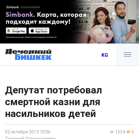
KG
Депутат потребовал
смертной казни для
насильников детей
02 октября 2013 10:06
1524
6
Толгонай Осмонгазиева