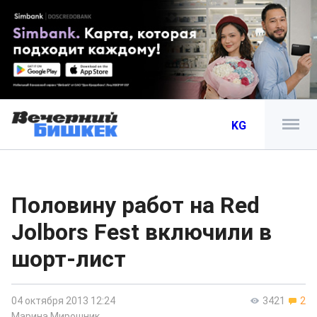
KG
Половину работ на Red
Jolbors Fest включили в
шорт-лист
04 октября 2013 12:24
3421
2
Марина Мирошник