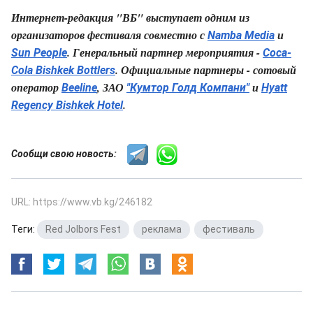
Интернет-редакция "ВБ" выступает одним из
организаторов фестиваля совместно с
и
Namba Media
. Генеральный партнер мероприятия -
Sun People
Coca-
. Официальные партнеры - сотовый
Cola Bishkek Bottlers
оператор
, ЗАО
и
Beeline
"Кумтор Голд Компани"
Hyatt
.
Regency Bishkek Hotel
Сообщи свою новость:
URL: https://www.vb.kg/246182
Теги:
Red Jolbors Fest
,
реклама
,
фестиваль