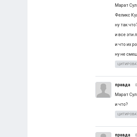
Марат Сул
Феликс Ку
ну так что
и все эти
и что их р
ну не сме
ЦИТИРОВА
правда
0
Марат Сул
и что?
ЦИТИРОВА
правда
0