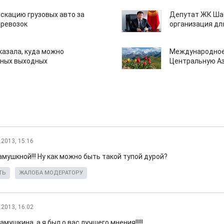
скацию грузовых авто за
Депутат ЖК Шаб
еревозок
организация дл
казала, куда можно
Международное
нных выходных
Центральную А
.2013, 15:16
мушкной!!! Ну как можно быть такой тупой дурой?
ТЬ
ЖАЛОБА МОДЕРАТОРУ
.2013, 16:02
амушкина, а я был о вас лучшего мнения!!!!!