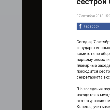
сестрой
07 октября 2013 15:
Facebook
Сегодня, 7 октяб
государственных
комитета по обор
первому замести
пленарные заседа
приходится сест
секретариата эк
"На заседания па
находится в межд
этот журналист м
Кенеше, учитывая