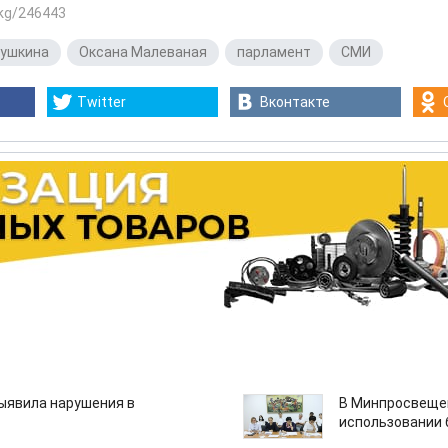
.kg/246443
мушкина
,
Оксана Малеваная
,
парламент
,
СМИ
Twitter
Вконтакте
ыявила нарушения в
В Минпросвещен
использовании