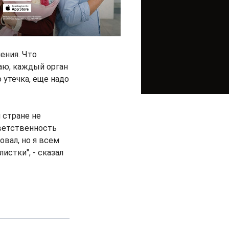
ения. Что
аю, каждый орган
 утечка, еще надо
й стране не
тветственность
овал, но я всем
истки", - сказал