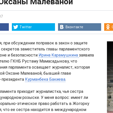
 Оксаны Малеваной
07
Twitter
Вконтакте
ря, при обсуждении поправок в закон о защите
 секретов заместитель главы парламентского
оне и безопасности
Ирина Карамушкина
заявила
телю ГКНБ Рустаму Мамасадыкову, что
ния парламента освещает журналист, которая
рой Оксане Малеваной, бывшей главе
с-президента
Курманбека Бакиева
.
рламента приходит журналистка, чья сестра
ународном розыске. У меня вопрос: имеет ли
орально-этическое право работать в Жогорку
, что ее сестра находится в международном