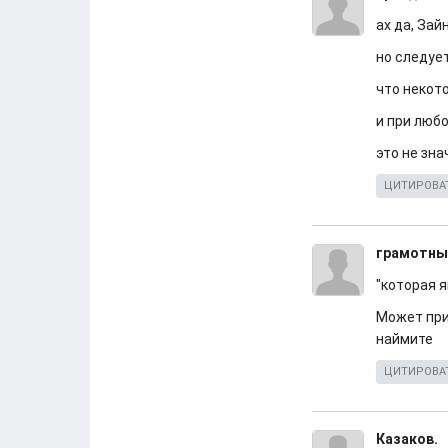
ах да, Зай
но следуе
что некот
и при люб
это не зна
ЦИТИРОВА
грамотны
"которая 
Может при
наймите
ЦИТИРОВА
Казаков.