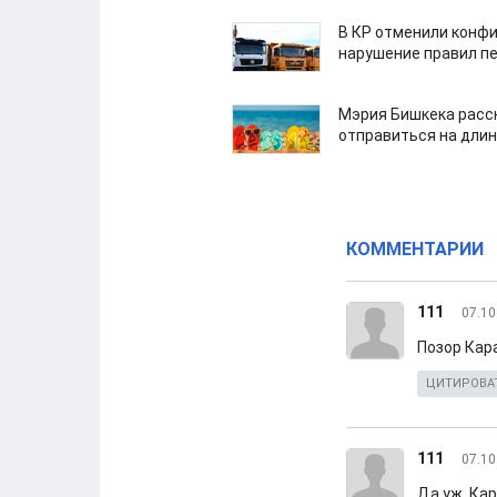
В КР отменили конфи
нарушение правил п
Мэрия Бишкека расс
отправиться на дли
КОММЕНТАРИИ
111
07.10
Позор Кара
ЦИТИРОВА
111
07.10
Да уж, Кар