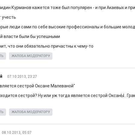
нидин Курманов кажется тоже был популярен - и при Акаевых и пр
т учесть
орые люди сами по себе высокие профессионалы и большие моло
ой власти были бы успешными
чит, что они обязательно причастны к чему-то
ТЬ
ЖАЛОБА МОДЕРАТОРУ
й
07.10.2013, 23:27
является сестрой Оксане Малеваной"
ходится сестрой? Ну или уж тогда является сестрой ОксанЫ.. Гра
ТЬ
ЖАЛОБА МОДЕРАТОРУ
08.10.2013, 05:07