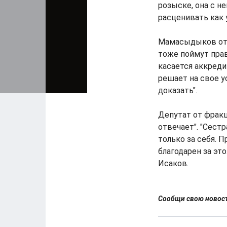
розыске, она с н
расценивать как 
Мамасыдыков отв
тоже поймут прав
касается аккреди
решает на свое ус
доказать".
Депутат от фра
отвечает". "Сест
только за себя. П
благодарен за это
Исаков.
Сообщи свою ново