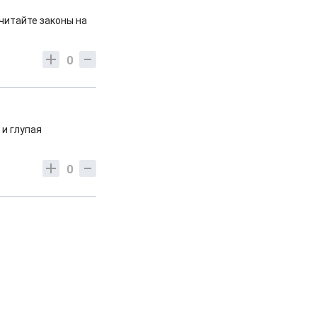
очитайте законы на
0
 и глупая
0