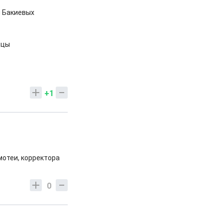
и Бакиевых
дцы
+1
мотеи, корректора
0