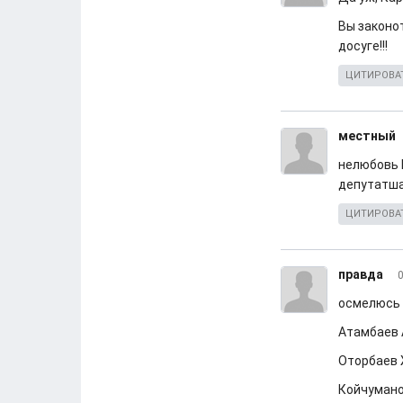
Вы законот
досуге!!!
ЦИТИРОВА
местный
нелюбовь 
депутатш
ЦИТИРОВА
правда
0
осмелюсь 
Атамбаев 
Оторбаев 
Койчумано