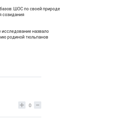
азов: ШОС по своей природе
я созидания
 исследование назвало
зию родиной тюльпанов
0