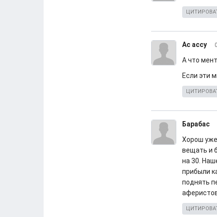
ЦИТИРОВА
Ас ассу
А что мент
Если эти м
ЦИТИРОВА
Барабас
Хорош уже
вещать и б
на 30. Наш
прибыли к
поднять п
аферистов
ЦИТИРОВА