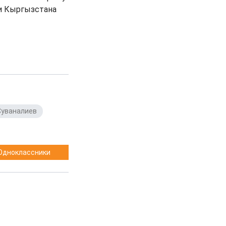
ии Кыргызстана
Суваналиев
,
Одноклассники