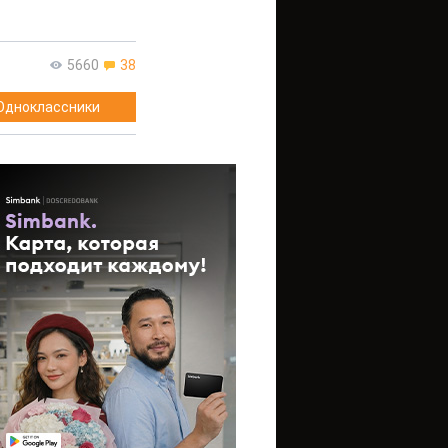
5660
38
Одноклассники