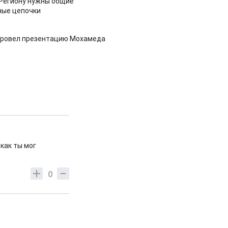
 Региону нужны общие
ные цепочки
провел презентацию Мохамеда
как ты мог
0