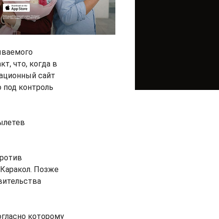
ываемого
т, что, когда в
ационный сайт
о под контроль
вылетев
против
Каракол. Позже
вительства
огласно которому