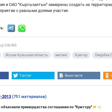
ния и ОАО "Кыргызалтын" намерены создать на территор
приятие с равными долями участия.
сть:
.kg/246488
,
Иссык-Кульская область
,
митинг
,
Кумтор
,
Омурбек 
Twitter
Вконтакте
-2013
(751 материалов)
 объяснили преимущества соглашения по "Кумтору"
10