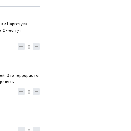
в и Наргозуев
. С чем тут
0
ей. Это террористы
трелять.
0
0