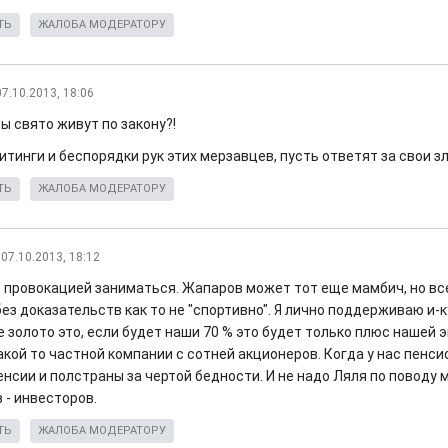
ТЬ
ЖАЛОБА МОДЕРАТОРУ
07.10.2013, 18:06
ы свято живут по закону?!
итинги и беспорядки рук этих мерзавцев, пусть ответят за свои 
ТЬ
ЖАЛОБА МОДЕРАТОРУ
07.10.2013, 18:12
 провокацией заниматься. Жапаров может тот еще мамбич, но все
ез доказательств как то не "спортивно". Я лично поддерживаю и-к
е золото это, если будет наши 70 % это будет только плюс нашей э
акой то частной компании с сотней акционеров. Когда у нас пенси
енсии и полстраны за чертой бедности. И не надо Ляля по поводу 
 - инвесторов.
ТЬ
ЖАЛОБА МОДЕРАТОРУ