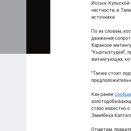
Иссык-Кульской о
частности, в Тал
источники.
По их словам, к
движения сопроти
Караколе митинг
"Кыргызтудей", п
митингующих, кот
"Также стоит под
предположительно
Как ранее
сообща
золотодобывающе
стало известно о
Эмилбека Каптага
Отметим, правите