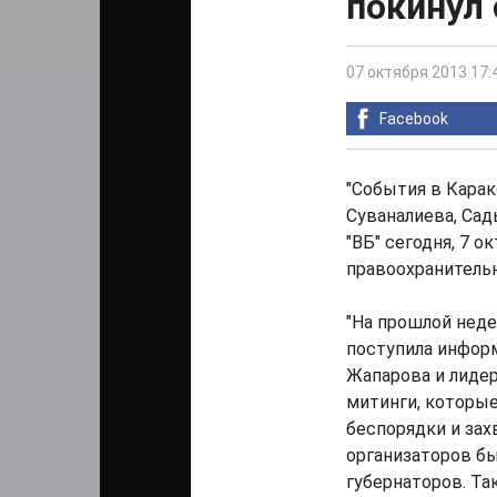
покинул 
07 октября 2013 17:
Facebook
"События в Кара
Суваналиева, Сад
"ВБ" сегодня, 7 
правоохранительн
"На прошлой нед
поступила информ
Жапарова и лидер
митинги, которые
беспорядки и зах
организаторов б
губернаторов. Та