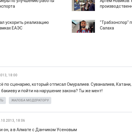
 меры по улучшению работы
Артем Новиков:
нспорта
производствен
ал ускорить реализацию
"Трабзонспор" 
рамках ЕАЭС
Салаха
2013, 18:00
сё по сценарию, который отписал Омуралиев. Суваналиев, Катани, 
 бакиеву и пойти на нарушение закона? Ты же мент!
ТЬ
ЖАЛОБА МОДЕРАТОРУ
.10.2013, 18:06
ии он, а в Алмате с Данчиком Усеновым