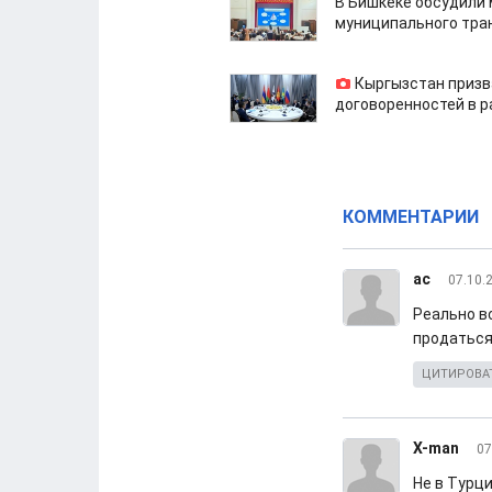
В Бишкеке обсудили
муниципального тра
Кыргызстан призв
договоренностей в 
КОММЕНТАРИИ
ас
07.10.
Реально в
продаться
ЦИТИРОВА
X-man
07
Не в Турц