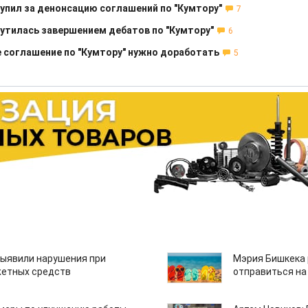
пил за денонсацию соглашений по "Кумтору"
7
тилась завершением дебатов по "Кумтору"
6
 соглашение по "Кумтору" нужно доработать
5
ыявили нарушения при
Мэрия Бишкека 
етных средств
отправиться на