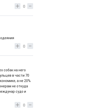
0
злодеяния
0
х собак на него
ульцев в части 70
кономике, а не 20%
онерам не откуда
междунар судо и
0