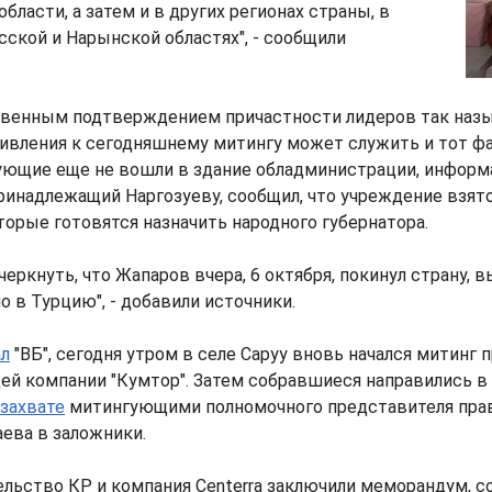
бласти, а затем и в других регионах страны, в
асской и Нарынской областях", - сообщили
освенным подтверждением причастности лидеров так наз
вления к сегодняшнему митингу может служить и тот фак
ующие еще не вошли в здание обладминистрации, информ
ринадлежащий Наргозуеву, сообщил, что учреждение взят
орые готовятся назначить народного губернатора.
черкнуть, что Жапаров вчера, 6 октября, покинул страну, 
 в Турцию", - добавили источники.
л
"ВБ", сегодня утром в селе Саруу вновь начался митинг 
й компании "Кумтор". Затем собравшиеся направились в 
захвате
митингующими полномочного представителя пра
ева в заложники.
льство КР и компания Centerra заключили меморандум, с