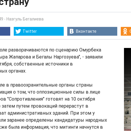
страну
49
-
Назгуль Бегалиева
Twitter
Вконтакте
коле разворачиваются по сценарию Омурбека
ыра Жапарова и Бегалы Наргозуева", - заявили
октября, собственные источники в
ых органах.
еле в правоохранительные органы страны
ация о том, что оппозиционные силы в лице
ов "Сопротивления" готовят на 10 октября
 затем путем провокаций перерастут в
ват административных зданий. При этом у
ыли заранее определены кандидатуры народных
кже была информация, что митинги начнутся в