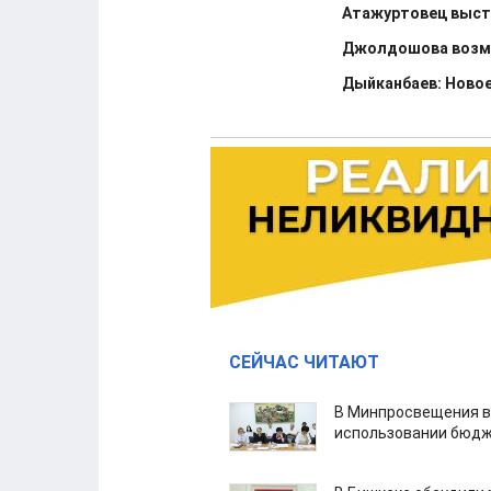
Атажуртовец высту
Джолдошова возму
Дыйканбаев: Новое
СЕЙЧАС ЧИТАЮТ
В Минпросвещения в
использовании бюдж