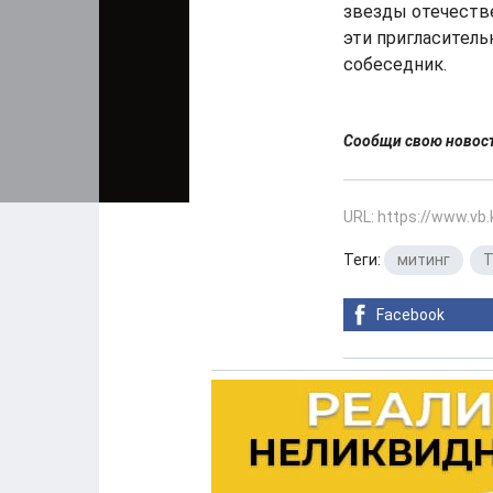
звезды отечестве
эти пригласитель
собеседник.
Сообщи свою ново
URL: https://www.vb
Теги:
митинг
,
Т
Facebook