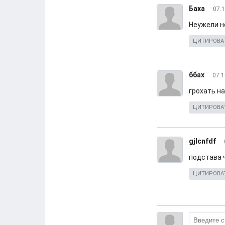
Баха
07.1
Неужели н
ЦИТИРОВА
ббах
07.1
грохать н
ЦИТИРОВА
gjlcnfdf
подстава 
ЦИТИРОВА