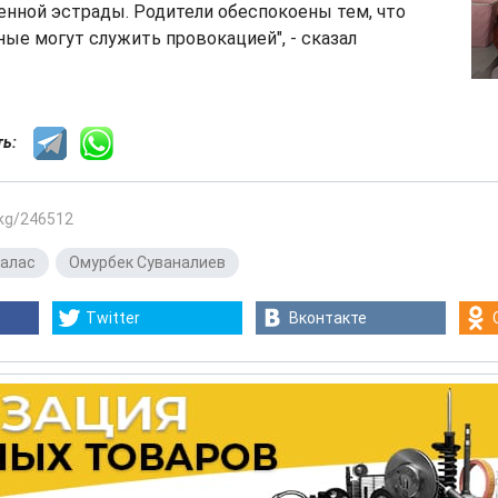
нной эстрады. Родители обеспокоены тем, что
ные могут служить провокацией", - сказал
сть:
.kg/246512
алас
,
Омурбек Суваналиев
Twitter
Вконтакте