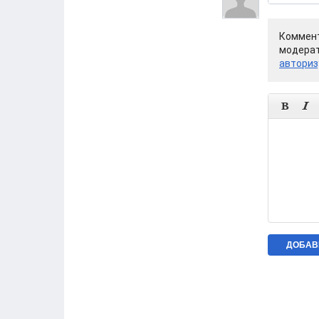
Коммент
модерат
авториз

