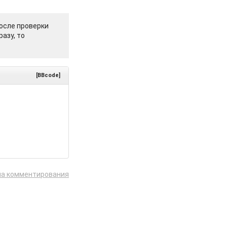
осле проверки
азу, то
[BBcode]
ла комментирования