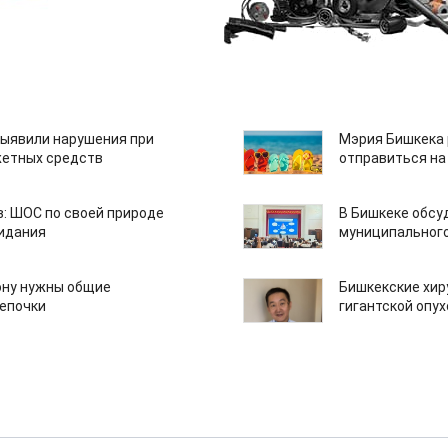
ыявили нарушения при
Мэрия Бишкека 
етных средств
отправиться на
: ШОС по своей природе
В Бишкеке обсу
зидания
муниципального
ону нужны общие
Бишкекские хир
епочки
гигантской опу