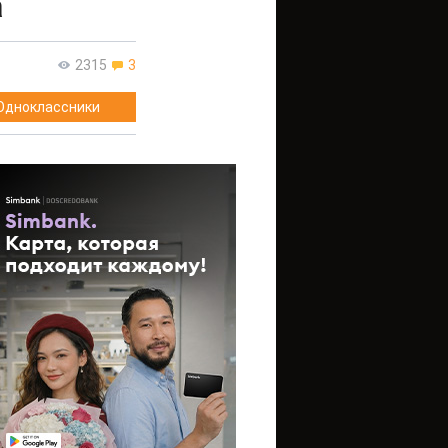
а
2315
3
Одноклассники