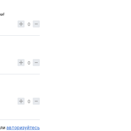
ни!
0
0
0
или
авторизуйтесь