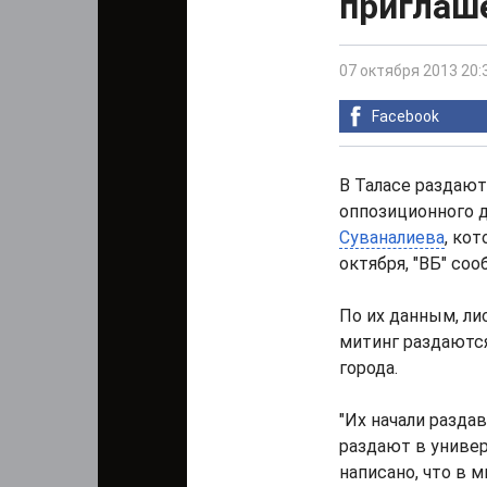
приглаш
07 октября 2013 20:
Facebook
В Таласе раздают
оппозиционного 
Суваналиева
, ко
октября, "ВБ" со
По их данным, ли
митинг раздаются
города.
"Их начали разда
раздают в универ
написано, что в 