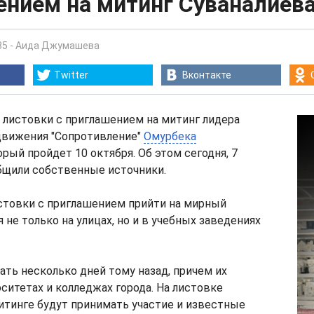
ением на митинг Суваналиев
35
-
Аида Джумашева
Twitter
Вконтакте
 листовки с приглашением на митинг лидера
движения "Сопротивление"
Омурбека
торый пройдет 10 октября. Об этом сегодня, 7
общили собственные источники.
стовки с приглашением прийти на мирный
 не только на улицах, но и в учебных заведениях
вать несколько дней тому назад, причем их
ситетах и колледжах города. На листовке
митинге будут принимать участие и известные