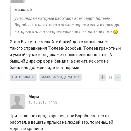
местный
у нас людей которые работают всех садят Тюлеев-
Воробьев..а на их место всякие ворюги-хапуги приходят
которые с властью-временщиков на короткой ноге
Э-э-э Вы тут не мешайте божий дар с яичником. Нет
такого стравнения Тюлеев-Воробьв. Тюлеев грамотный
и умный чувак и он докажет свою невиновностью. А
бывший дирекор вор и бандит, а значит, как это не
банально должен сидеть в тюрьме.
0
ЦИТИРОВАТЬ
ЖАЛОБА МОДЕРАТОРУ
Мари
10.10.2013, 14:58
При Тюлееве город хорошел, при Воробьеве театр
работал, а вешать ярлыки на людей это, по меньшей
мере, не красиво.