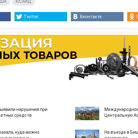
США
,
ЮСАИД
Twitter
Вконтакте
ыявили нарушения при
Международное
етных средств
Центральную А
казала, куда можно
На въезде в Би