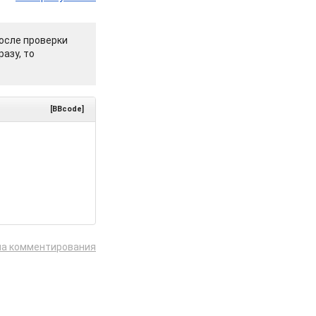
осле проверки
азу, то
[BBcode]
ла комментирования