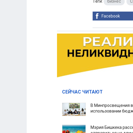
Теги:
бизнес
,
Facebook
СЕЙЧАС ЧИТАЮТ
В Минпросвещения в
использовании бюдж
Мэрия Бишкека расс