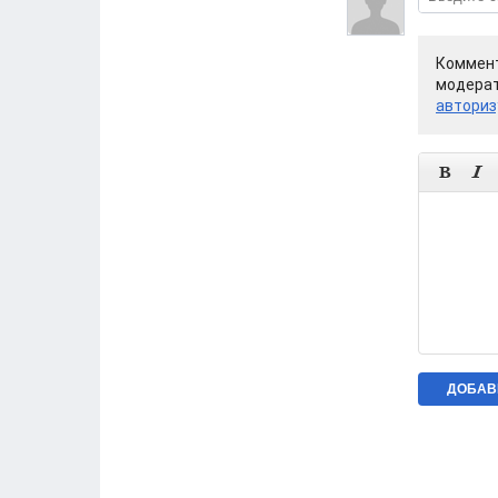
Коммент
модерат
авториз

