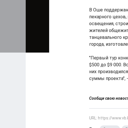
В Оше поддержан
пекарного цехов
освещения, стро
жителей общежит
танцевального кр
города, изготовл
"Первый тур конк
$500 до $9 000. 
них производился
суммы проекта", 
Сообщи свою ново
URL: https://www.vb