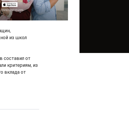
нщин,
дной из школ
в составил от
али критериям, из
о вклада от