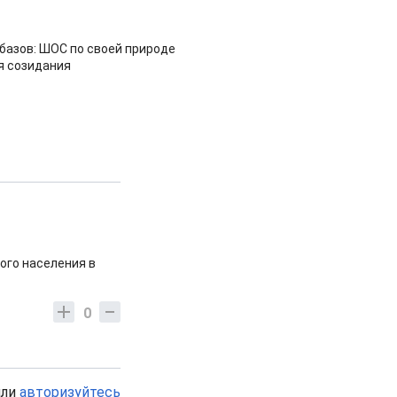
азов: ШОС по своей природе
я созидания
ого населения в
0
или
авторизуйтесь