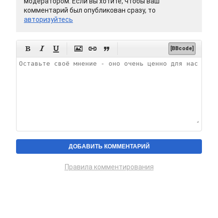
модератором. Если вы хотите, чтобы ваш
комментарий был опубликован сразу, то
авторизуйтесь






[BBcode]
Правила комментирования