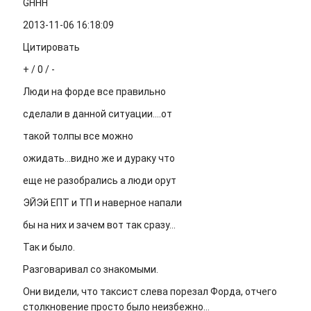
GHHH
2013-11-06 16:18:09
Цитировать
+ / 0 / -
Люди на форде все правильно
сделали в данной ситуации....от
такой толпы все можно
ожидать...видно же и дураку что
еще не разобрались а люди орут
ЭЙЭй ЕПТ и ТП и наверное напали
бы на них и зачем вот так сразу...
Так и было.
Разговаривал со знакомыми.
Они видели, что таксист слева порезал Форда, отчего
столкновение просто было неизбежно...