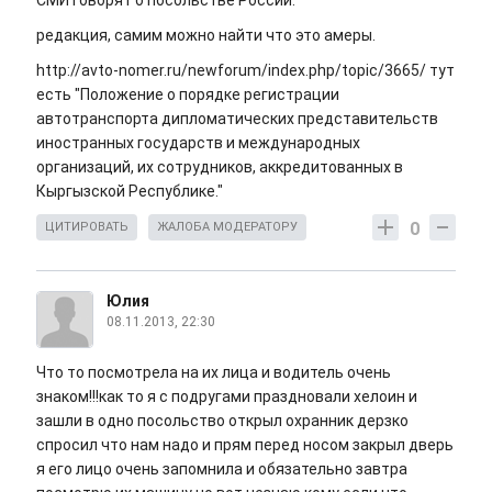
СМИ говорят о посольстве России."
редакция, самим можно найти что это амеры.
http://avto-nomer.ru/newforum/index.php/topic/3665/ тут
есть "Положение о порядке регистрации
автотранспорта дипломатических представительств
иностранных государств и международных
организаций, их сотрудников, аккредитованных в
Кыргызской Республике."
0
ЦИТИРОВАТЬ
ЖАЛОБА МОДЕРАТОРУ
Юлия
08.11.2013, 22:30
Что то посмотрела на их лица и водитель очень
знаком!!!как то я с подругами праздновали хелоин и
зашли в одно посольство открыл охранник дерзко
спросил что нам надо и прям перед носом закрыл дверь
я его лицо очень запомнила и обязательно завтра