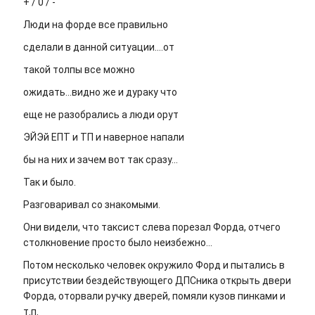
+ / 0 / -
Люди на форде все правильно
сделали в данной ситуации....от
такой толпы все можно
ожидать...видно же и дураку что
еще не разобрались а люди орут
ЭЙЭй ЕПТ и ТП и наверное напали
бы на них и зачем вот так сразу...
Так и было.
Разговаривал со знакомыми.
Они видели, что таксист слева порезал Форда, отчего
столкновение просто было неизбежно...
Потом несколько человек окружило Форд и пытались в
присутствии бездействующего ДПСника открыть двери
Форда, оторвали ручку дверей, помяли кузов пинками и
т.п.