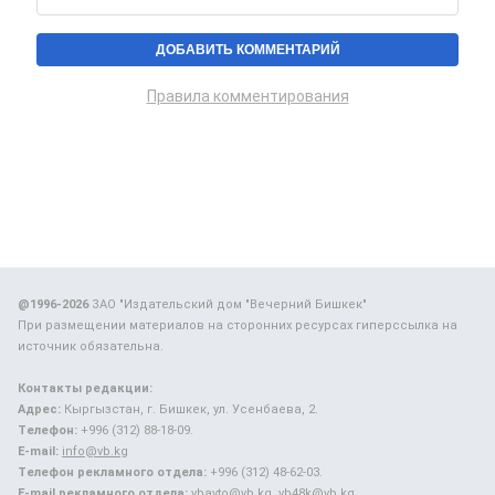
Правила комментирования
@1996-2026
ЗАО "Издательский дом "Вечерний Бишкек"
При размещении материалов на сторонних ресурсах гиперссылка на
источник обязательна.
Контакты редакции:
Адрес:
Кыргызстан, г. Бишкек, ул. Усенбаева, 2.
Телефон:
+996 (312) 88-18-09.
E-mail:
info@vb.kg
Телефон рекламного отдела:
+996 (312) 48-62-03.
E-mail рекламного отдела:
vbavto@vb.kg, vb48k@vb.kg