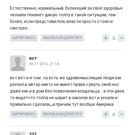
Естественно, нормальный, болеющий за своё здоровье
человек покинет дикую толпу в такой ситуации, тем
более, если представитель власти просто стоял и
смотрел...
0
ЦИТИРОВАТЬ
ЖАЛОБА МОДЕРАТОРУ
вот
06.11.2013, 21:18
вот вот и я том...ну есть же здравомыслящие люди как
pioneer,в автор никто не имеет права сувать свой нос
даже как и в дом без позволения владельца....а эти двое
то видятчто толпа не шарит в законах вот и уехали и
правильно сделали,,,и причём тут вообще Америка
0
ЦИТИРОВАТЬ
ЖАЛОБА МОДЕРАТОРУ
333