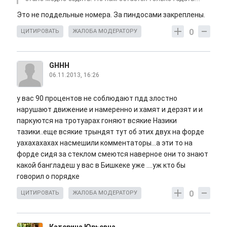
Это не поддельные номера. За пиндосами закреплены.
0
ЦИТИРОВАТЬ
ЖАЛОБА МОДЕРАТОРУ
GHHH
06.11.2013, 16:26
у вас 90 процентов не соблюдают пдд злостно
нарушают движение и намеренно и хамят и дерзят и и
паркуются на тротуарах гоняют всякие Назики
тазики..еще всякие трындят тут об этих двух на форде
уахахахахах насмешили комментаторы...а эти то на
форде сидя за стеклом смеются наверное они то знают
какой бангладеш у вас в Бишкеке уже ....уж кто бы
говорил о порядке
0
ЦИТИРОВАТЬ
ЖАЛОБА МОДЕРАТОРУ