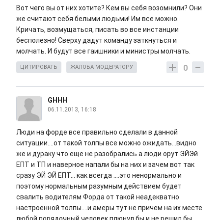
Вот чего вы от них хотите? Кем вы себя возомнили? Они
же считают себя белыми людьми! Им все можно.
Кричать, возмущаться, писать во все инстанции
бесполезно! Сверху дадут команду заткнуться и
молчать. И будут все гаишники и министры молчать.
0
ЦИТИРОВАТЬ
ЖАЛОБА МОДЕРАТОРУ
GHHH
06.11.2013, 16:18
Люди на форде все правильно сделали в данной
ситуации....от такой толпы все можно ожидать...видно
же и дураку что еще не разобрались а люди орут ЭЙЭй
ЕПТ и ТП и наверное напали бы на них и зачем вот так
сразу ЭЙ ЭЙ ЕПТ... как всегда ....это ненормально и
поэтому нормальным разумным действием будет
свалить водителям Форда от такой неадекватно
настроенной толпы....и амеры тут не причем на их месте
любой порядочный человек плюнул бы и не решил бы