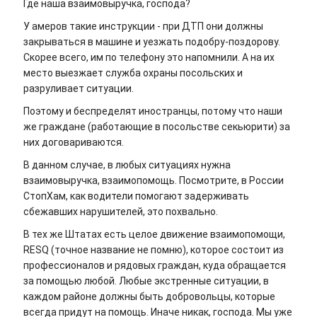
Где наша взаимовыручка, господа?
У амеров такие инструкции - при ДТП они должны
закрываться в машине и уезжать подобру-поздорову.
Скорее всего, им по телефону это напомнили. А на их
место выезжает служба охраны посольских и
разруливает ситуации.
Поэтому и беспределят иностранцы, потому что наши
же граждане (работающие в посольстве секьюрити) за
них договариваются.
В данном случае, в любых ситуациях нужна
взаимовыручка, взаимопомощь. Посмотрите, в России
СтопХам, как водители помогают задерживать
сбежавших нарушителей, это похвально.
В тех же Штатах есть целое движение взаимопомощи,
RESQ (точное название не помню), которое состоит из
профессионалов и рядовых граждан, куда обращается
за помощью любой. Любые экстренные ситуации, в
каждом районе должны быть добровольцы, которые
всегда придут на помощь. Иначе никак, господа. Мы уже