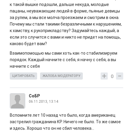
к такой вышке подошли, дальше некуда, молодые
пацаны, неуважающие людей в форме, пьяные девицы
за рулем, а мы все молча проезжаем и смотрим в окна.
Почему мы стали такими безразличными к нарушениям,
к хамству, к рукоприкладству? Задумайтесь каждый, а
если это случится с вами и никто не придет на помощь,
каково будет вам?
Взаимопомощью мы сами хоть как-то стабилизируем
порядок. Каждый начните с себя, я начну с себя, а вы
начните с себя
0
ЦИТИРОВАТЬ
ЖАЛОБА МОДЕРАТОРУ
СоБР
06.11.2013, 13:14
Вспомните лет 10 назад что было, когда американец
застрелил гражданина КР. Ничего не было. То же самое
и здесь. Хорошо что он не сбил человека...