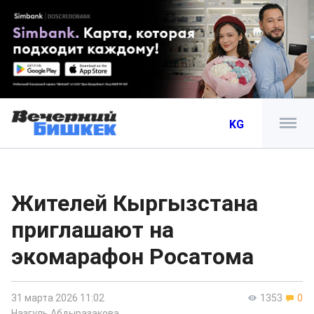
KG
Жителей Кыргызстана
приглашают на
экoмарафон Росатома
31 марта 2026 11:02
1353
0
Назгуль Абдыразакова