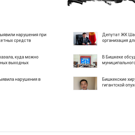
ыявили нарушения при
Депутат ЖК Шаб
етных средств
организация дл
казала, куда можно
В Бишкеке обсу
нных выходных
муниципального
ыявила нарушения в
Бишкекские хир
гигантской опу