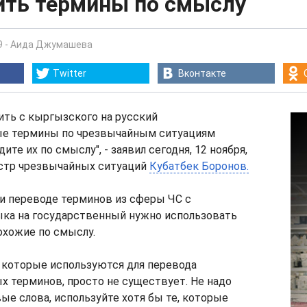
ить термины по смыслу
9
-
Аида Джумашева
Twitter
Вконтакте
ить с кыргызского на русский
е термины по чрезвычайным ситуациям
ите их по смыслу", - заявил сегодня, 12 ноября,
истр чрезвычайных ситуаций
Кубатбек Боронов.
ри переводе терминов из сферы ЧС с
ыка на государственный нужно использовать
охожие по смыслу.
 которые используются для перевода
 терминов, просто не существует. Не надо
е слова, используйте хотя бы те, которые