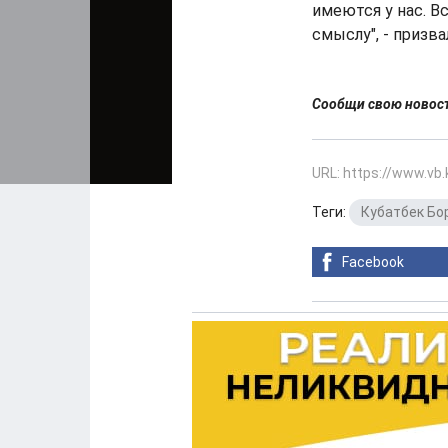
имеются у нас. В
смыслу", - призва
Сообщи свою ново
URL: https://www.vb
Теги:
Кубатбек Бо
Facebook