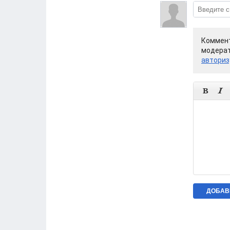
Коммент
модерат
авториз

