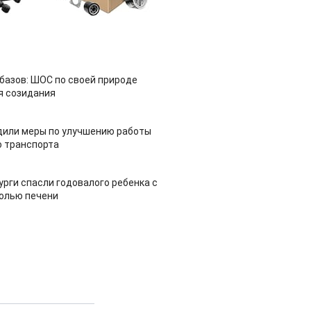
азов: ШОС по своей природе
я созидания
дили меры по улучшению работы
 транспорта
урги спасли годовалого ребенка с
холью печени