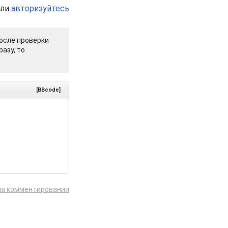
или
авторизуйтесь
осле проверки
азу, то
[BBcode]
ла комментирования