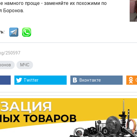
се намного проще - заменяйте их похожими по
л Боронов.
сть:
.kg/250597
ронов
,
МЧС
Twitter
Вконтакте