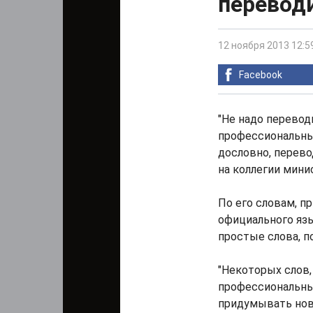
перевод
12 ноября 2013 12:5
Facebook
"Не надо перевод
профессиональны
дословно, перевод
на коллегии мин
По его словам, п
официального яз
простые слова, п
"Некоторых слов,
профессиональных
придумывать новы