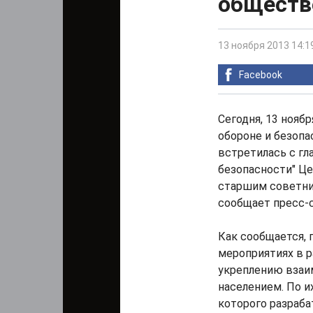
обществ
13 ноября 2013 14:1
Facebook
Cегодня, 13 нояб
обороне и безоп
встретилась с г
безопасности" Ц
старшим советни
сообщает пресс-
Как сообщается, 
мероприятиях в 
укреплению взаи
населением. По и
которого разраб