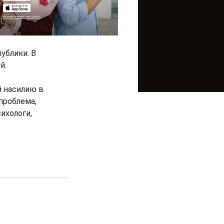
ублики. В
й.
й насилию в
проблема,
ихологи,