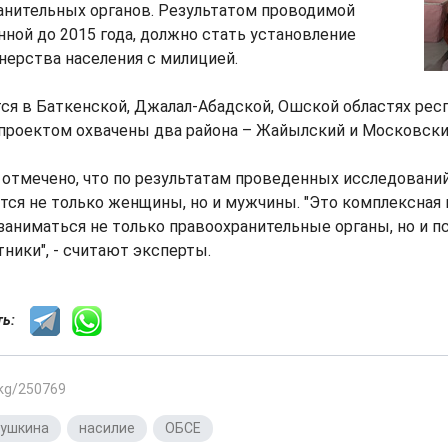
анительных органов. Результатом проводимой
нной до 2015 года, должно стать установление
нерства населения с милицией.
ся в Баткенской, Джалал-Абадской, Ошской областях респ
 проектом охвачены два района – Жайылский и Московски
 отмечено, что по результатам проведенных исследовани
ся не только женщины, но и мужчины. "Это комплексная 
аниматься не только правоохранительные органы, но и пс
ники", - считают эксперты.
сть:
.kg/250769
мушкина
,
насилие
,
ОБСЕ