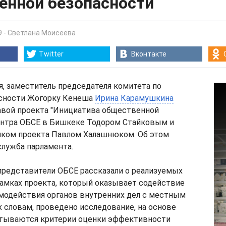
енной безопасности
9
-
Светлана Моисеева
Twitter
Вконтакте
ря, заместитель председателя комитета по
асности Жогорку Кенеша
Ирина Карамушкина
лавой проекта "Инициатива общественной
ентра ОБСЕ в Бишкеке Тодором Стайковым и
ком проекта Павлом Халашнюком. Об этом
служба парламента.
представители ОБСЕ рассказали о реализуемых
рамках проекта, который оказывает содействие
модействия органов внутренних дел с местным
х словам, проведено исследование, на основе
атываются критерии оценки эффективности