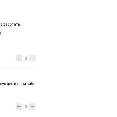
до работать
й
0
инужден к женитьбе
0