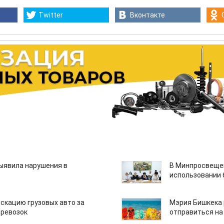
Twitter
Вконтакте
ыявила нарушения в
В Минпросвещен
использовании
скацию грузовых авто за
Мэрия Бишкека 
еревозок
отправиться на