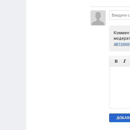
Коммент
модерат
авториз

