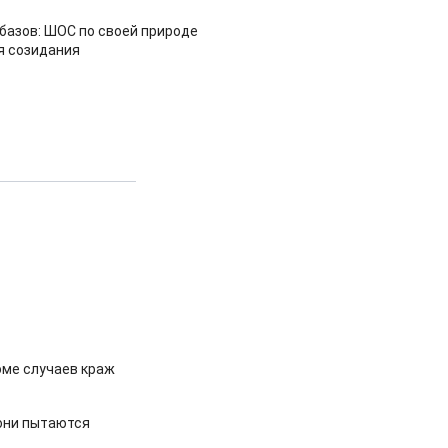
азов: ШОС по своей природе
я созидания
оме случаев краж
 они пытаются