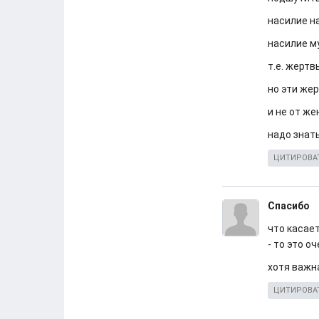
насилие н
насилие м
т.е. жертв
но эти же
и не от ж
надо знат
ЦИТИРОВА
Спасибо
что касае
- то это о
хотя важн
ЦИТИРОВА