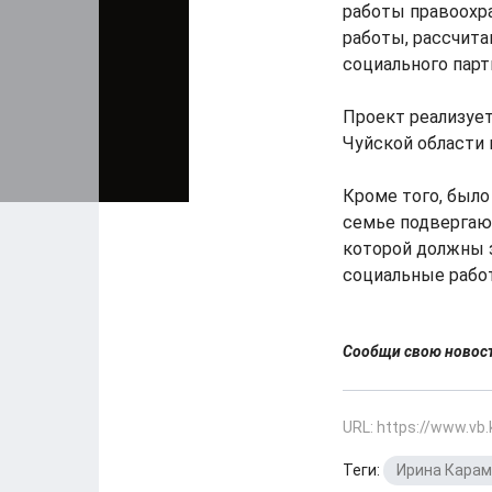
работы правоохр
работы, рассчита
социального парт
Проект реализует
Чуйской области
Кроме того, было
семье подвергают
которой должны з
социальные работ
Сообщи свою ново
URL: https://www.vb
Теги:
Ирина Кара