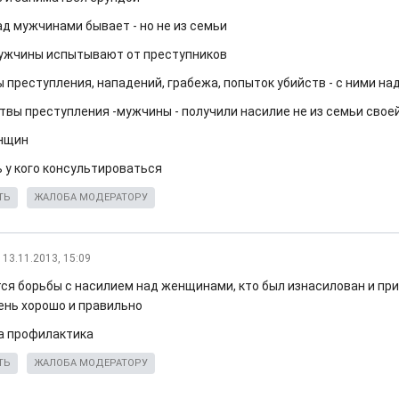
ад мужчинами бывает - но не из семьи
ужчины испытывают от преступников
ы преступления, нападений, грабежа, попыток убийств - с ними на
ртвы преступления -мужчины - получили насилие не из семьи свое
енщин
ь у кого консультироваться
ТЬ
ЖАЛОБА МОДЕРАТОРУ
13.11.2013, 15:09
тся борьбы с насилием над женщинами, кто был изнасилован и пр
чень хорошо и правильно
а профилактика
ТЬ
ЖАЛОБА МОДЕРАТОРУ