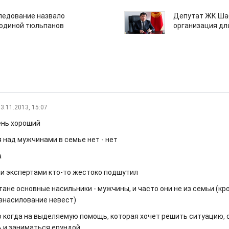
едование назвало
Депутат ЖК Шаб
одиной тюльпанов
организация дл
3.11.2013, 15:07
ень хороший
 над мужчинами в семье нет - нет
а
и экспертами кто-то жестоко подшутил
тане основные насильники - мужчины, и часто они не из семьи (кр
изнасилование невест)
о когда на выделяемую помощь, которая хочет решить ситуацию,
 и заниматься ерундой