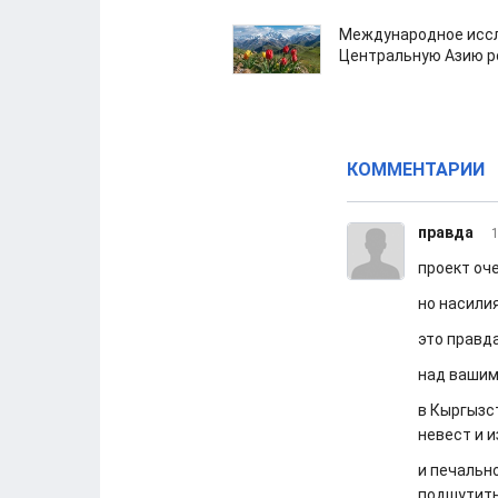
Международное иссл
Центральную Азию р
КОММЕНТАРИИ
правда
1
проект оч
но насилия
это правд
над вашим
в Кыргызс
невест и 
и печальн
подшутить