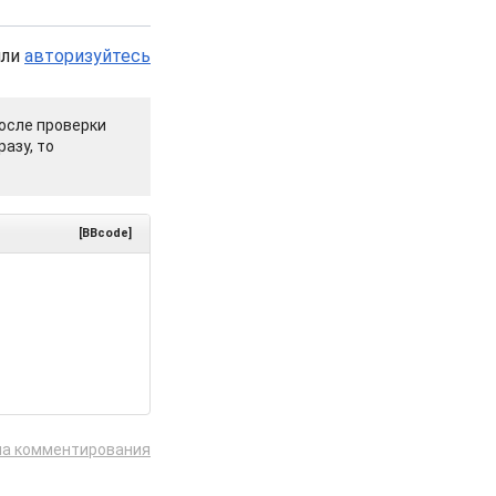
или
авторизуйтесь
осле проверки
азу, то
[BBcode]
ла комментирования