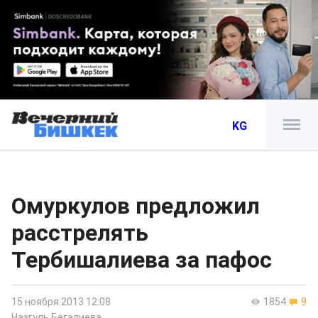
KG
Омуркулов предложил
расстрелять
Тербишалиева за пафос
15 ноября 2013 12:08
1854
9
Назгуль Бегалиева