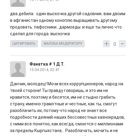
два дебила : один выскочка другой садовник. вам двоим
в афганистан одному коноплю выращивать другому
продовать. пафосники...дармоеды. и еще ты лично что
сделал для города. выскочка
0
ЦИТИРОВАТЬ
ЖАЛОБА МОДЕРАТОРУ
Фанатка # 1 Д.Т.
15.04.2014, 02:47
Данчик, молодец! Мочи всех коррупционеров, народ на
твоей стороне! Ты правду говоришь, и это им не
нравится, поэтому и бесятся, им не стыдно грабить
страну, именно грамотные и честные, как ты, смогут
разоблачить их, потому что народ не знает все
подробности деяний наших бессовестных казнокрадов,
с ними все понятно, как всегда, смоются с миллионами
за пределы Кыргызстана... Разоблачать, мочить и не