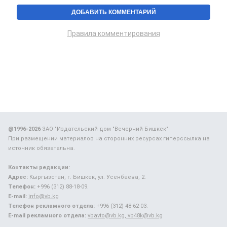
Правила комментирования
@1996-2026
ЗАО "Издательский дом "Вечерний Бишкек"
При размещении материалов на сторонних ресурсах гиперссылка на
источник обязательна.
Контакты редакции:
Адрес:
Кыргызстан, г. Бишкек, ул. Усенбаева, 2.
Телефон:
+996 (312) 88-18-09.
E-mail:
info@vb.kg
Телефон рекламного отдела:
+996 (312) 48-62-03.
E-mail рекламного отдела:
vbavto@vb.kg, vb48k@vb.kg