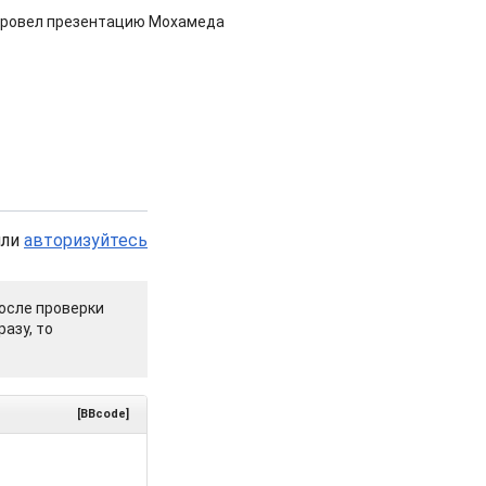
провел презентацию Мохамеда
или
авторизуйтесь
осле проверки
азу, то
[BBcode]