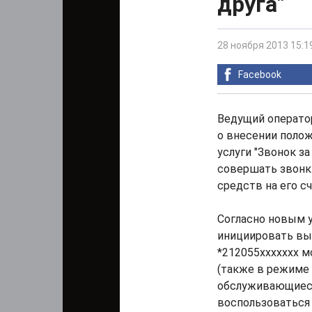
друга"
28 ноября 2013 15:1
Facebook
Ведущий операто
о внесении поло
услуги "Звонок за
совершать звонки
средств на его сч
Согласно новым у
инициировать вы
*212055ххххххх м
(также в режиме 
обслуживающиеся
воспользоваться 