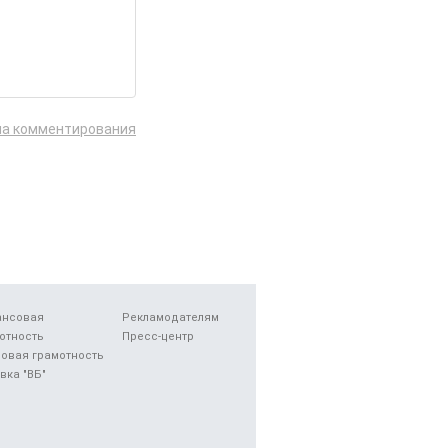
ла комментирования
ансовая
Рекламодателям
отность
Пресс-центр
овая грамотность
вка "ВБ"