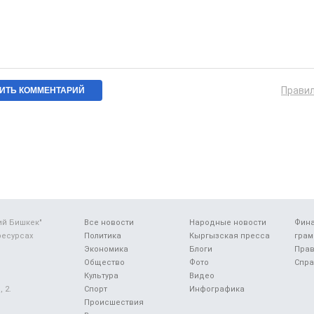
Прави
ий Бишкек"
Все новости
Народные новости
Фин
ресурсах
Политика
Кыргызская пресса
грам
Экономика
Блоги
Прав
Общество
Фото
Спра
Культура
Видео
 2.
Спорт
Инфографика
Происшествия