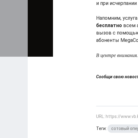
и при исчерпании
Напомним, услуга
бесплатно
всем а
вызов с помощью 
абоненты MegaCo
В центре внимания.
Сообщи свою ново
URL: https://www.vb
Теги:
сотовый опе