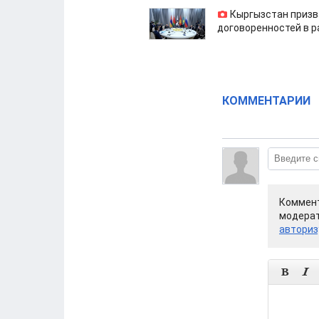
Кыргызстан призв
договоренностей в 
КОММЕНТАРИИ
Коммент
модерат
авториз

