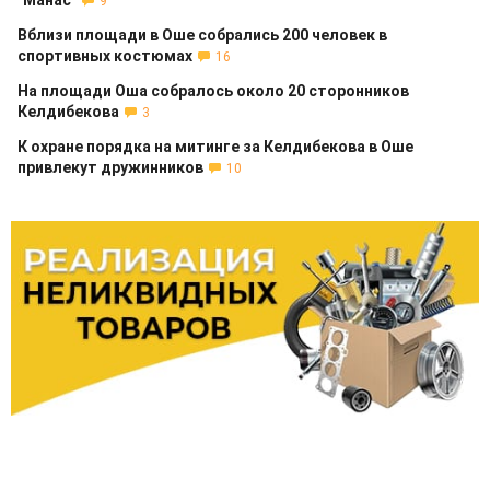
"Манас"
9
Вблизи площади в Оше собрались 200 человек в
спортивных костюмах
16
На площади Оша собралось около 20 сторонников
Келдибекова
3
К охране порядка на митинге за Келдибекова в Оше
привлекут дружинников
10