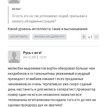
калыс
То есть это он так успокаивал людей, призывая к
захвату обладминистрации?
Какой уровень интеллекта такие и высказывания .
+1
ЦИТИРОВАТЬ
ЖАЛОБА МОДЕРАТОРУ
Русь с юга!
04.12.2013, 12:51
мелисбек мырзакматов вор!он обворовал больше чем
келдибеков и остальные!наш уважаемый и мудрый
президент атамбаев накажет всех продажных
чиновников,он очень терпелив,но уже скоро судный
день настанеть и для мелиса-сеператист,провокатор
номер один на юге,он незаконно захватил все
телеканалы юга!салянова посадила того кто до нее ни
одному прокурору дух не хватило!