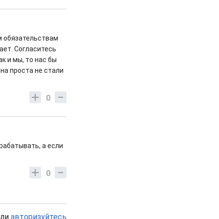
им обязательствам
ает. Согласитесь
к и мы, то нас бы
на проста не стали
0
рабатывать, а если
0
или
авторизуйтесь