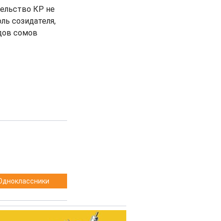
тельство КР не
ль созидателя,
рдов сомов
Одноклассники