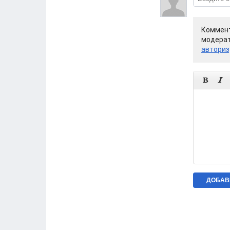
Коммент
модерат
авториз

