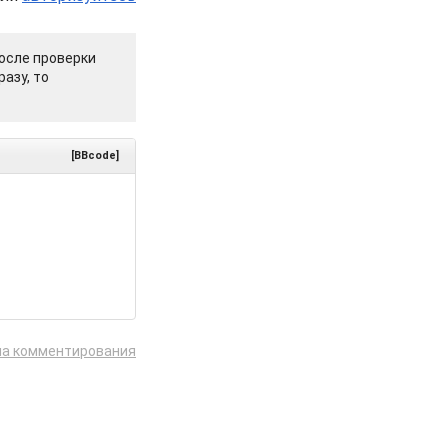
осле проверки
азу, то
[BBcode]
ла комментирования