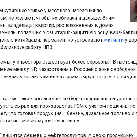
выкупившие жилье у местного населения по
м, не желают, чтобы их обирали и дальше. Этим
ны владельцы квартир, расположенных в домах
 земель, попавших в санитарно-защитную зону. Кара-балт
цене с китайцами, перманентно устраивают
митинги
у вор
билизируя работу НПЗ.
емы, у инвестора существует более серьезная. В настоя
ение между КР, Казахстаном и Россией о зоне свободной 
 закупать китайским инвесторам сырую нефть в соседних
 время такое соглашение не будет подписано на уровне п
купать сырье для производства ГСМ с учетом пошлины п
ет, что готовая продукция – бензин, дизельное топливо и 
нестатистическому кыргызстанцу.
КР лишится дешевых нефтепродуктов. А свою продукцию 