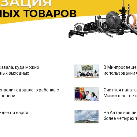
казала, куда можно
В Минпросвещен
нных выходных
использовании
спасли годовалого ребенка с
Счетная палата
 печени
Министерстве н
идент и народ
На Алтае нашли
более четырех 