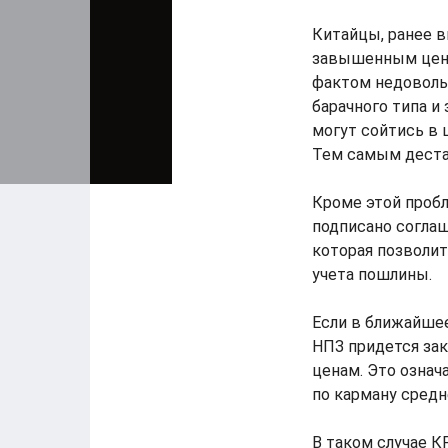
Китайцы, ранее 
завышенным цена
фактом недоволь
барачного типа и
могут сойтись в 
Тем самым деста
Кроме этой пробл
подписано соглаш
которая позволит
учета пошлины.
Если в ближайшее
НПЗ придется за
ценам. Это означа
по карману сред
В таком случае 