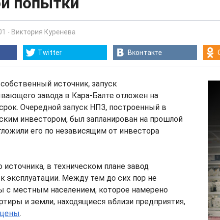
ой попытки
01
-
Виктория Куренева
Twitter
Вконтакте
 собственный источник, запуск
вающего завода в Кара-Балте отложен на
рок. Очередной запуск НПЗ, построенный в
ским инвестором, был запланирован на прошлой
тложили его по независящим от инвестора
 источника, в техническом плане завод
к эксплуатации. Между тем до сих пор не
 с местным населением, которое намерено
ртиры и земли, находящиеся вблизи предприятия,
 цены
.