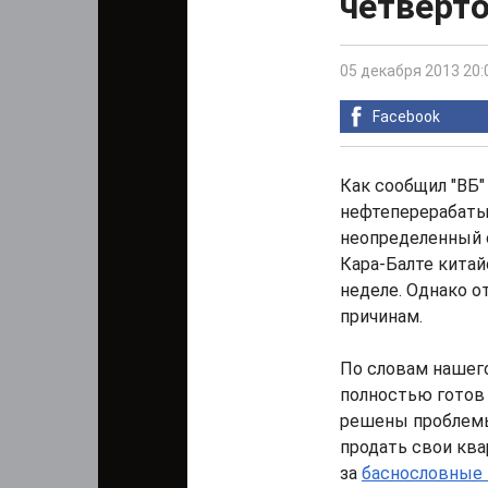
четверт
05 декабря 2013 20:
Facebook
Как сообщил "ВБ"
нефтеперерабаты
неопределенный с
Кара-Балте китай
неделе. Однако о
причинам.
По словам нашего
полностью готов 
решены проблемы
продать свои ква
за
баснословные