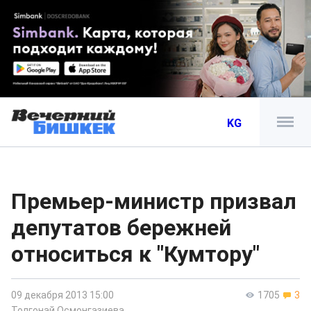
KG
Премьер-министр призвал
депутатов бережней
относиться к "Кумтору"
09 декабря 2013 15:00
1705
3
Толгонай Осмонгазиева