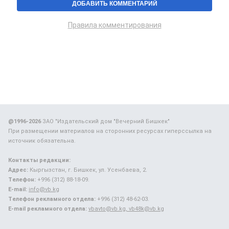
Правила комментирования
@1996-2026
ЗАО "Издательский дом "Вечерний Бишкек"
При размещении материалов на сторонних ресурсах гиперссылка на
источник обязательна.
Контакты редакции:
Адрес:
Кыргызстан, г. Бишкек, ул. Усенбаева, 2.
Телефон:
+996 (312) 88-18-09.
E-mail:
info@vb.kg
Телефон рекламного отдела:
+996 (312) 48-62-03.
E-mail рекламного отдела:
vbavto@vb.kg, vb48k@vb.kg