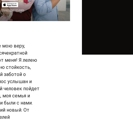
 мою веру,
ысячекратной
т меня! Я лелею
ою стойкость,
й заботой о
лос услышан и
й человек пойдет
, моя семья и
и были с нами.
ий новый. От
елей