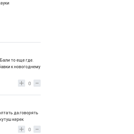
ауки
 Бали то еще где.
бавки к новогоднему
0
олтать да.говорять
кутуш керек
0