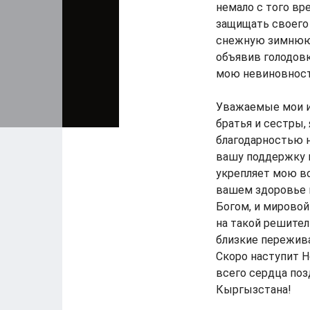
немало с того вр
защищать своего 
снежную зимнюю 
объявив голодов
мою невиновност
Уважаемые мои и
братья и сестры,
благодарностью н
вашу поддержку в
укрепляет мою во
вашем здоровье п
Богом, и мировой
на такой решител
близкие пережива
Скоро наступит 
всего сердца по
Кыргызстана!