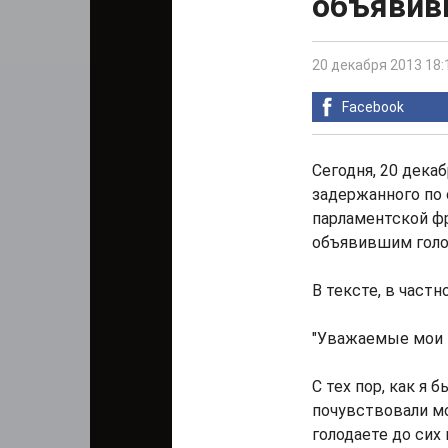
объявив
20 декабря 2013 18:
Facebook
Сегодня, 20 дека
задержанного по 
парламентской ф
объявившим голо
В тексте, в частн
"Уважаемые мои и
С тех пор, как я
почувствовали мо
голодаете до сих