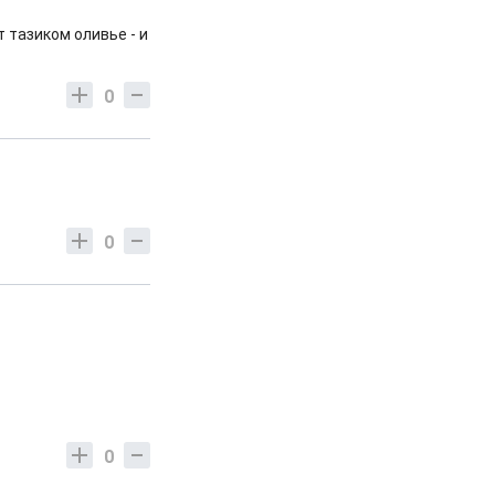
 тазиком оливье - и
0
0
0