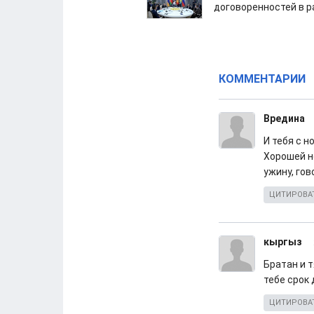
договоренностей в 
КОММЕНТАРИИ
Вредина
И тебя с н
Хорошей н
ужину, гов
ЦИТИРОВА
кыргыз
Братан и 
тебе срок
ЦИТИРОВА