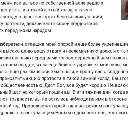
емени, как вы все по собственной воле решили
депутата, и в такой лютый холод, в такую
погоду в простых юртах безо всяких условий,
ку протеста, доказываете своей поддержкой
ь перед моим народом.
збиратели, ставшие моей опорой и еще более укрепившие
 я высоко ценю вашу отвагу и несломленную волю, и с т
изко склоняю перед вами голову, сердечный вам поклон о
 своем сердце, и она еще больше укрепляет мои силы, м
лю! Еще раз кланяюсь вам в ноги, и прошу вас с сердечно
рекратить акцию протеста в такой зимний холод. Ваш го
 общественностью. Даст Бог, все будет хорошо. Не всяки
ьный шаг, на который пошли вы. В эти тяжкие дни, когда я
ют трудности, вы не остались наблюдателями в стороне 
Новый год. Провожаем старый год и встречаем наступающ
здравляю с наступающим Новым годом всех вас, всех жит