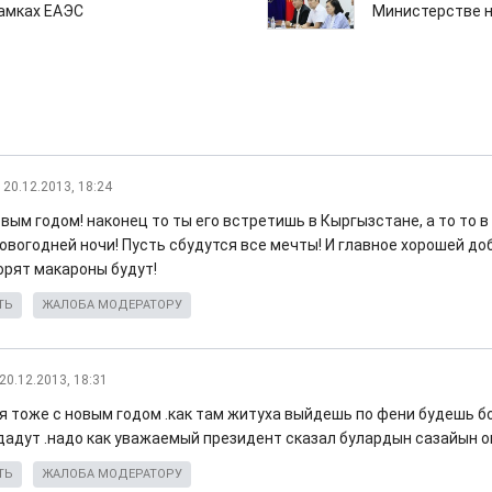
рамках ЕАЭС
Министерстве н
20.12.2013, 18:24
овым годом! наконец то ты его встретишь в Кыргызстане, а то то в
овогодней ночи! Пусть сбудутся все мечты! И главное хорошей до
орят макароны будут!
ТЬ
ЖАЛОБА МОДЕРАТОРУ
20.12.2013, 18:31
тя тоже с новым годом .как там житуха выйдешь по фени будешь б
 дадут .надо как уважаемый президент сказал булардын сазайын о
ТЬ
ЖАЛОБА МОДЕРАТОРУ