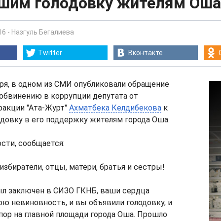
шим голодовку жителям Оша
16
-
Назгуль Бегалиева
Twitter
Вконтакте
бря, в одном из СМИ опубликовали обращение
обвинению в коррупции депутата от
ракции "Ата-Журт"
Ахматбека Келдибекова
к
довку в его поддержку жителям города Оша.
ости, сообщается:
збиратели, отцы, матери, братья и сестры!
 был заключен в СИЗО ГКНБ, ваши сердца
ю невиновность, и вы объявили голодовку, и
 пор на главной площади города Оша. Прошло