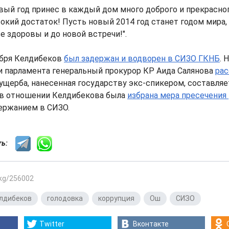
ый год принес в каждый дом много доброго и прекрасного
окий достаток! Пусть новый 2014 год станет годом мира,
е здоровы и до новой встречи!".
ября Келдибеков
был задержан и водворен в СИЗО ГКНБ
. 
и парламента генеральный прокурор КР Аида Салянова
рас
ущерба, нанесенная государству экс-спикером, составляе
я в отношении Келдибекова была
избрана мера пресечения
ержанием в СИЗО.
сть:
.kg/256002
лдибеков
,
голодовка
,
коррупция
,
Ош
,
СИЗО
Twitter
Вконтакте