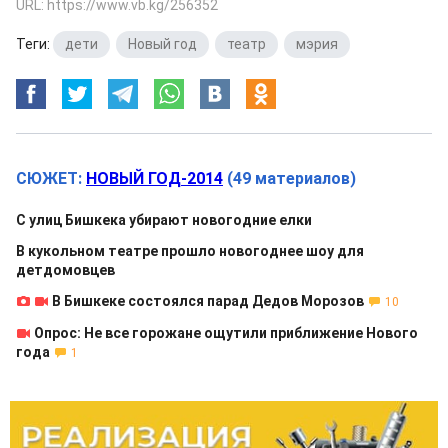
URL: https://www.vb.kg/256352
Теги:
дети
,
Новый год
,
театр
,
мэрия
СЮЖЕТ:
НОВЫЙ ГОД-2014
(49 материалов)
С улиц Бишкека убирают новогодние елки
В кукольном театре прошло новогоднее шоу для
детдомовцев
В Бишкеке состоялся парад Дедов Морозов
10
Опрос: Не все горожане ощутили приближение Нового
года
1