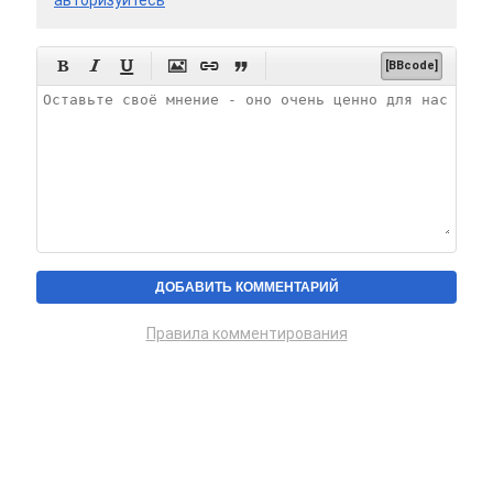
авторизуйтесь






[BBcode]
Правила комментирования