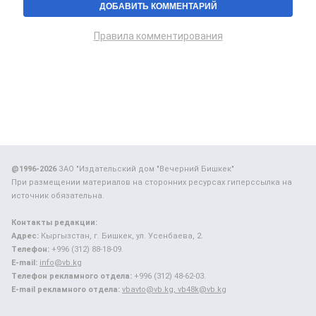
Правила комментирования
@1996-2026
ЗАО "Издательский дом "Вечерний Бишкек"
При размещении материалов на сторонних ресурсах гиперссылка на
источник обязательна.
Контакты редакции:
Адрес:
Кыргызстан, г. Бишкек, ул. Усенбаева, 2.
Телефон:
+996 (312) 88-18-09.
E-mail:
info@vb.kg
Телефон рекламного отдела:
+996 (312) 48-62-03.
E-mail рекламного отдела:
vbavto@vb.kg, vb48k@vb.kg