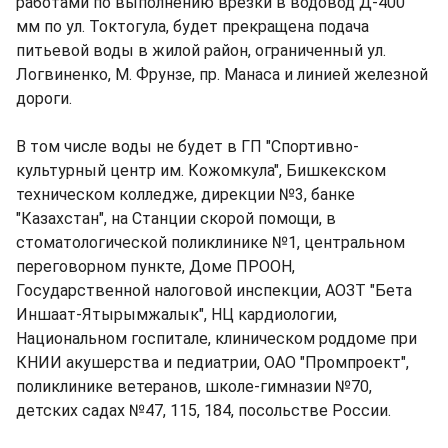
работами по выполнению врезки в водовод Д-400
мм по ул. Токтогула, будет прекращена подача
питьевой воды в жилой район, ограниченный ул.
Логвиненко, М. Фрунзе, пр. Манаса и линией железной
дороги.
В том числе воды не будет в ГП "Спортивно-
культурный центр им. Кожомкула", Бишкекском
техническом колледже, дирекции №3, банке
"Казахстан", на Станции скорой помощи, в
стоматологической поликлинике №1, центральном
переговорном пункте, Доме ПРООН,
Государственной налоговой инспекции, АОЗТ "Бета
Иншаат-Ятырымжалык", НЦ кардиологии,
Национальном госпитале, клиническом роддоме при
КНИИ акушерства и педиатрии, ОАО "Промпроект",
поликлинике ветеранов, школе-гимназии №70,
детских садах №47, 115, 184, посольстве России.