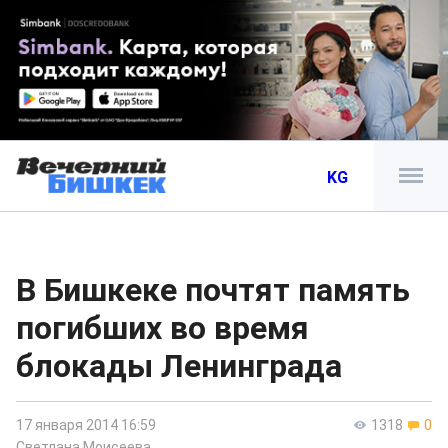
KG
В Бишкеке почтят память
погибших во время
блокады Ленинграда
17 января 2014 16:59
1318
0
Светлана Моисеева