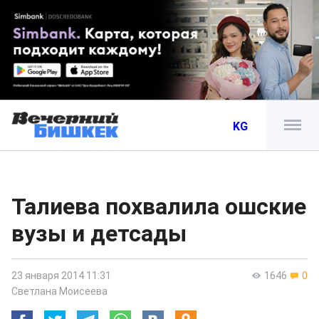
KG
Талиева похвалила ошские
вузы и детсады
23 января 2014 11:31
1646
0
Светлана Моисеева