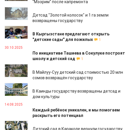
"Мээрим" после капремонта
03.12.2025
Детсад "Золотой колосок" и 1 га земли
возвращены государству
01.11.2025
В Кыргызстане предлагают открыть
"детские сады" для пожилых
1
30.10.2025
По инициативе Ташиева в Сокулуке построят
школу и детский сад
1
21.10.2025
В Майлуу-Суу детский сад стоимостью 20 млн
сомов возвращён государству
20.10.2025
В Каинды государству возвращены детсад и
дом культуры
14.08.2025
Каждый ребёнок уникален, и мы помогаем
раскрыть его потенциал
23.07.2025
Детский сад в Караколе вернули государству