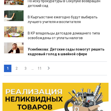
По иску прокуратуры в Сокулуке возвращен
детский сад
15.06.2023
В Кыргызстане ежегодно будут выбирать
лучшего учителя и воспитателя
14.06.2023
В КР владельцы детсадов домашнего типа
освобождены от уплаты налогов
02.06.2023
Усенбекова: Детские сады помогут решить
кадровый голод в швейной сфере
1
2
3
...
11