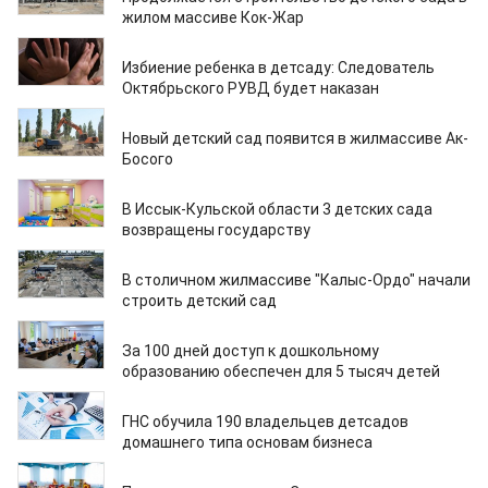
жилом массиве Кок-Жар
27.07.2023
Избиение ребенка в детсаду: Следователь
Октябрьского РУВД будет наказан
27.07.2023
Новый детский сад появится в жилмассиве Ак-
Босого
22.07.2023
В Иссык-Кульской области 3 детских сада
возвращены государству
16.07.2023
В столичном жилмассиве "Калыс-Ордо" начали
строить детский сад
06.07.2023
За 100 дней доступ к дошкольному
образованию обеспечен для 5 тысяч детей
05.07.2023
ГНС обучила 190 владельцев детсадов
домашнего типа основам бизнеса
23.06.2023