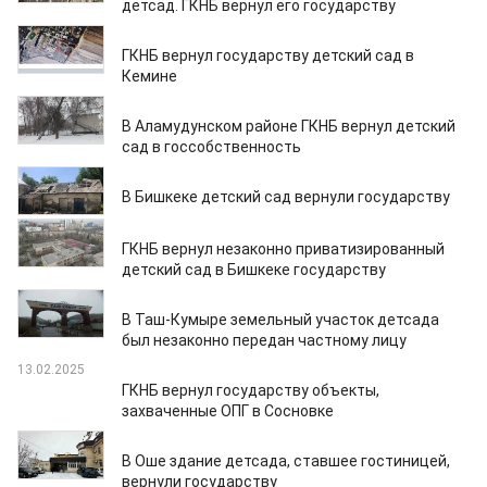
детсад. ГКНБ вернул его госуда рству
12.03.2025
ГКНБ вернул государству детский сад в
Кемине
10.03.2025
В Аламудунском районе ГКНБ вернул детский
сад в госсобственность
01.03.2025
В Бишкеке детский сад вернули государству
26.02.2025
ГКНБ вернул незаконно приватизированный
детский сад в Бишкеке государству
14.02.2025
В Таш-Кумыре земельный участок детсада
был незаконно передан частному лицу
13.02.2025
ГКНБ вернул государству объекты,
захваченные ОПГ в Сосновке
04.02.2025
В Оше здание детсада, ставшее гостиницей,
вернули государству