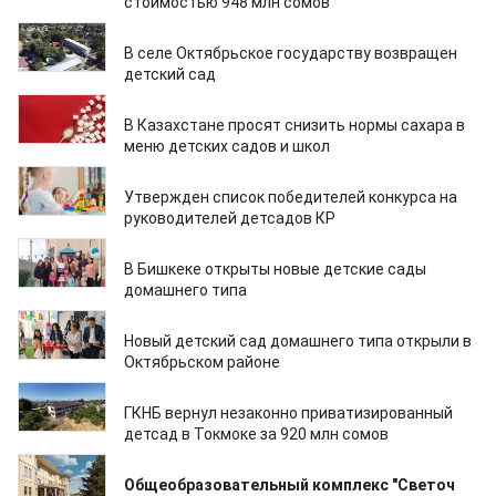
стоимостью 948 млн сомов
16.11.2024
В селе Октябрьское государству возвращен
детский сад
07.11.2024
В Казахстане просят снизить нормы сахара в
меню детских садов и школ
23.10.2024
Утвержден список победителей конкурса на
руководителей детсадов КР
15.10.2024
В Бишкеке открыты новые детские сады
домашнего типа
07.09.2024
Новый детский сад домашнего типа открыли в
Октябрьском районе
05.09.2024
ГКНБ вернул незаконно приватизированный
детсад в Токмоке за 920 млн сомов
08.06.2024
Общеобразовательный комплекс "Светоч