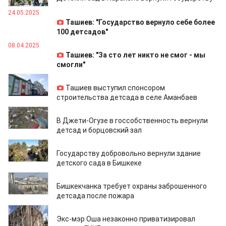
24.05.2025
Ташиев: "Государство вернуло себе более
100 детсадов"
08.04.2025
Ташиев: "За сто лет никто не смог - мы
смогли"
07.04.2025
Ташиев выступил спонсором
строительства детсада в селе Аманбаев
27.03.2025
В Джети-Огузе в госсобственность вернули
детсад и борцовский зал
24.03.2025
Государству добровольно вернули здание
детского сада в Бишкеке
19.03.2025
Бишкекчанка требует охраны заброшенного
детсада после пожара
19.03.2025
Экс-мэр Оша незаконно приватизировал