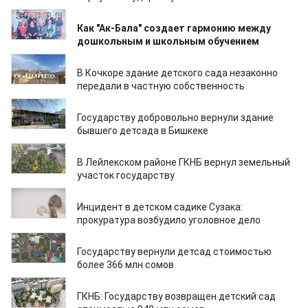
24.01.2025
Как "Ак-Бала" создает гармонию между
дошкольным и школьным обучением
23.01.2025
В Кочкоре здание детского сада незаконно
передали в частную собственность
22.01.2025
Государству добровольно вернули здание
бывшего детсада в Бишкеке
14.01.2025
В Лейлекском районе ГКНБ вернул земельный
участок государству
03.12.2024
Инцидент в детском садике Сузака:
прокуратура возбудило уголовное дело
21.11.2024
Государству вернули детсад стоимостью
более 366 млн сомов
19.11.2024
ГКНБ: Государству возвращен детский сад