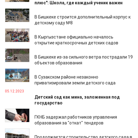
плюс": Школа, где каждый ученик важен
25.05.2024
В Бишкеке строится дополнительный корпус к
детскому саду №8
29.03.2024
В Кыргызстане официально началось
открытие краткосрочных детских садов
28.03.2024
В Бишкеке из-за сильного ветра пострадали 19
объектов образования
13.03.2024
В Сузакском районе незаконно
приватизировали земли детского сада
05.12.2023
Детский сад как мина, заложенная под
государство
14.09.2023
ГКНБ задержал работников управления
образования за "откат" тендеров
28.07.2023
Продолжается строительство детского сада в