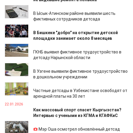
22.06.2026
В Ысык-Атинском районе выявили шесть
фиктивных сотрудников детсада
12.05.2026
В Бишкеке "добро" на открытие детской
площадки занимает около 8 месяцев
02.04.2026
ГКНБ выявил фиктивное трудоустройство в
детсаду Нарынской области
16.03.2026
В Узгене выявили фиктивное трудоустройство
в дошкольном учреждении
06.02.2026
Частные детсады в Узбекистане освободят от
арендной платы на 30 лет
22.01.2026
Как массовый спорт спасет Кыргызстан?
Интервью с учеными из КГМА и КГАФКиС
12.01.2026
Мэр Оша осмотрел обновлённый детсад