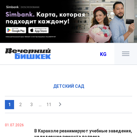
KG
ДЕТСКИЙ САД
1
2
3
...
11
01.07.2026
В Караколе реанимируют учебные заведения,
не видевшие ремонта полвека