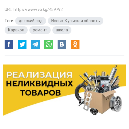
URL: https://www.vb.kg/459792
Теги:
детский сад
,
Иссык-Кульская область
,
Каракол
,
ремонт
,
школа