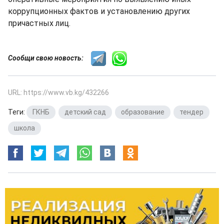
коррупционных фактов и установлению других
причастных лиц.
Сообщи свою новость:
URL: https://www.vb.kg/432266
Теги:
ГКНБ
,
детский сад
,
образование
,
тендер
,
школа