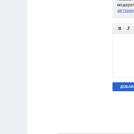
модерат
авториз

