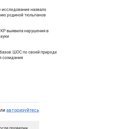
 исследование назвало
зию родиной тюльпанов
 КР выявила нарушения в
ауки
азов: ШОС по своей природе
я созидания
или
авторизуйтесь
осле проверки