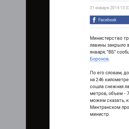
31 января 2014 13:3
Facebook
Министерство тр
лавины закрыло а
января, "ВБ" соо
Боронов
.
По его словам, д
на 246 километре
сошла снежная ла
метров, объем - 
можем сказать, к
Минтранском пров
министр.