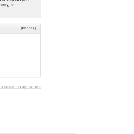
азу, то
[BBcode]
ла комментирования