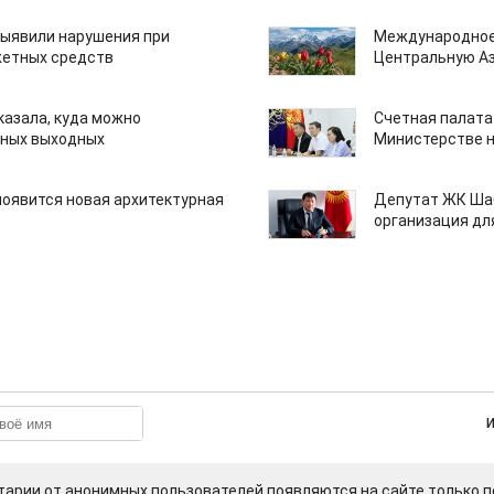
ыявили нарушения при
Международное
етных средств
Центральную А
казала, куда можно
Счетная палата
нных выходных
Министерстве н
появится новая архитектурная
Депутат ЖК Шаб
организация дл
арии от анонимных пользователей появляются на сайте только п