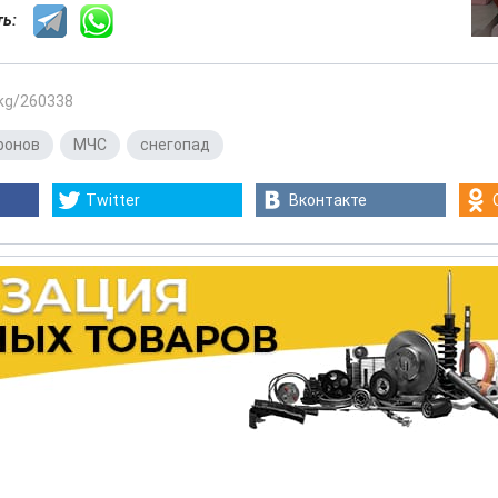
сть:
.kg/260338
ронов
,
МЧС
,
снегопад
Twitter
Вконтакте