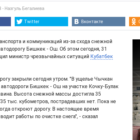
3
-
Назгуль Бегалиева
Twitter
Вконтакте
анспорта и коммуникаций из-за схода снежной
втодорогу Бишкек - Ош. Об этом сегодня, 31
бщил министр чрезвычайных ситуаций
Кубатбек
орогу закрыли сегодня утром. "В ущелье Чычкан
 автодороги Бишкек - Ош на участке Кочку-Булак
вина. Высота снежной массы достигла 35
735 тыс. кубометров, пострадавших нет. Пока не
огда откроют дорогу. В настоящее время
одит работы по очистке снега", - сказал