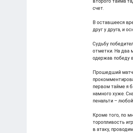
второго тайма та
счет.
В оставшееся вр
друг у друга, и о
Судьбу победител
отметки. На два 
одержав победу в
Прошедший матч 
прокомментировал
первом тайме я б
намного хуже. Сн
пенальти – любой 
Кроме того, по м
торопливость иг
в атаку, проводи