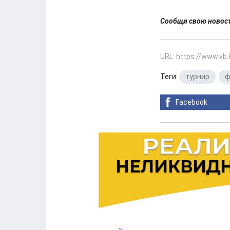
Сообщи свою ново
URL: https://www.vb
Теги:
турнир
,
ф
Facebook