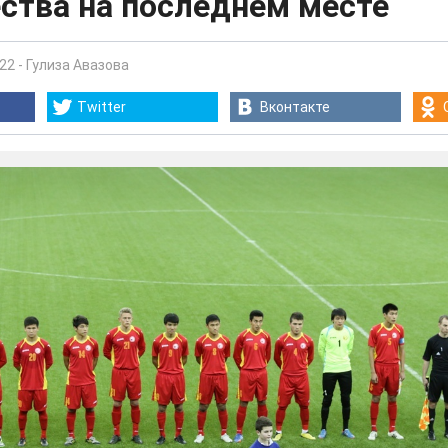
ства на последнем месте
:22
-
Гулиза Авазова
Twitter
Вконтакте