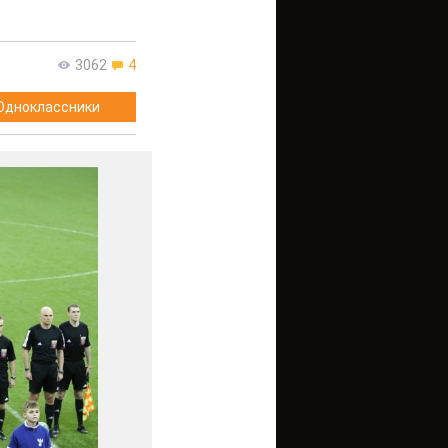
3062
4
Одноклассники