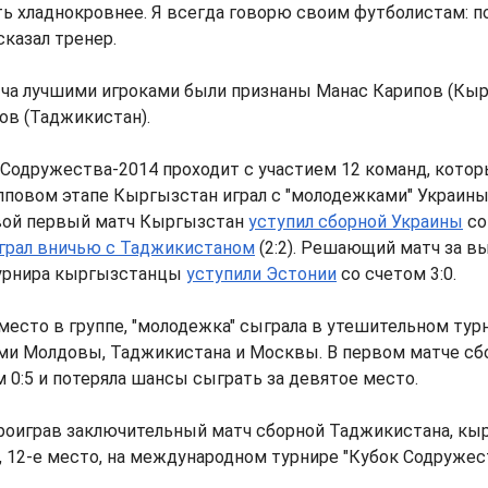
ть хладнокровнее. Я всегда говорю своим футболистам: п
сказал тренер.
тча лучшими игроками были признаны Манас Карипов (Кыр
ов (Таджикистан).
Содружества-2014 проходит с участием 12 команд, котор
упповом этапе Кыргызстан играл с "молодежками" Украины
вой первый матч Кыргызстан
уступил сборной Украины
со
грал вничью с Таджикистаном
(2:2). Решающий матч за в
урнира кыргызстанцы
уступили Эстонии
со счетом 3:0.
место в группе, "молодежка" сыграла в утешительном турн
ми Молдовы, Таджикистана и Москвы. В первом матче сб
 0:5 и потеряла шансы сыграть за девятое место.
проиграв заключительный матч сборной Таджикистана, к
, 12-е место, на международном турнире "Кубок Содружес