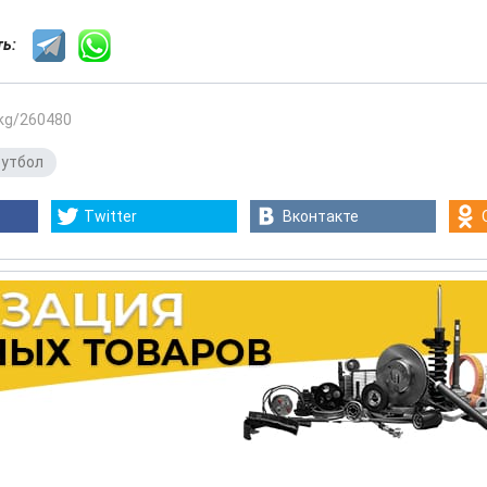
сть:
.kg/260480
утбол
Twitter
Вконтакте