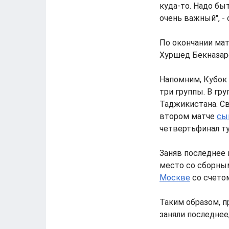
куда-то. Надо бы
очень важный", - 
По окончании ма
Хуршед Бекназар
Напомним, Кубок 
три группы. В гр
Таджикистана. С
втором матче
сы
четвертьфинал т
Заняв последнее 
место со сборны
Москве
со счетом
Таким образом, 
заняли последнее