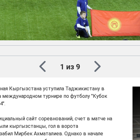
1 из 9
ная Кыргызстана уступила Таджикистану в
а международном турнире по футболу "Кубок
".
циальный сайт соревнований, счет в матче на
ыли кыргызстанцы, гол в ворота
абил Мирбек Ахматалиев. Однако в начале