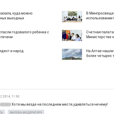
казала, куда можно
В Минпросвещен
нных выходных
использовании
спасли годовалого ребенка с
Счетная палата
 печени
Министерстве н
идент и народ
На Алтае нашли
более четырех 
02.2014, 11:50
))))))))) Хотя мы везде на последнем месте,удивляться нечему!
ТЬ
ЖАЛОБА МОДЕРАТОРУ