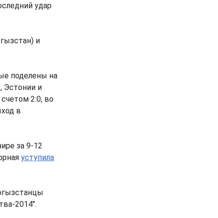
оследний удар
гызстан) и
ые поделены на
, Эстонии и
 счетом 2:0, во
ыход в
ире за 9-12
орная
уступила
ыргызстанцы
тва-2014".