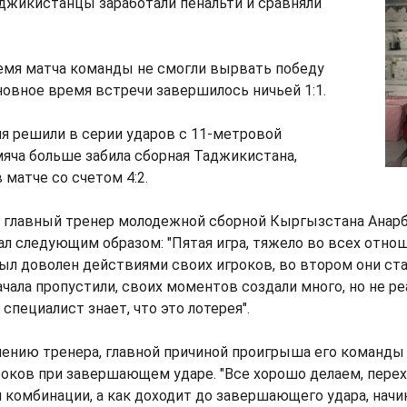
джикистанцы заработали пенальти и сравняли
емя матча команды не смогли вырвать победу
сновное время встречи завершилось ничьей 1:1.
я решили в серии ударов с 11-метровой
мяча больше забила сборная Таджикистана,
 матче со счетом 4:2.
главный тренер молодежной сборной Кыргызстана Анар
 следующим образом: "Пятая игра, тяжело во всех отнош
ыл доволен действиями своих игроков, во втором они ста
ачала пропустили, своих моментов создали много, но не ре
специалист знает, что это лотерея".
нению тренера, главной причиной проигрыша его команды
роков при завершающем ударе. "Все хорошо делаем, пере
м комбинации, а как доходит до завершающего удара, нач