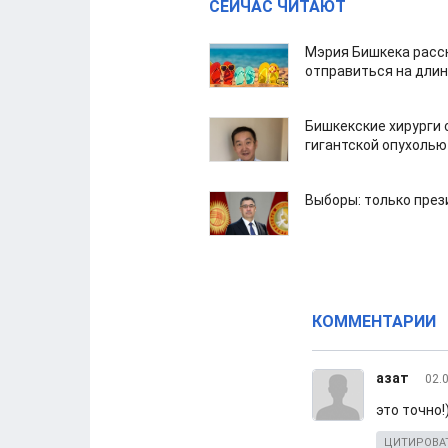
СЕЙЧАС ЧИТАЮТ
Мэрия Бишкека расс
отправиться на дли
Бишкекские хирурги 
гигантской опухолью
Выборы: только през
КОММЕНТАРИИ
азат
02.
это точно!
ЦИТИРОВА