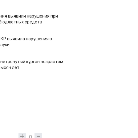
ия выявили нарушения при
 бюджетных средств
 КР выявила нарушения в
ауки
 нетронутый курган возрастом
тысяч лет
0