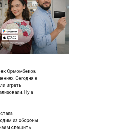
бек Ормомбеков
ениях. Сегодня в
ли играть
ализовали. Ну а
 стала
ходим из обороны
инаем спешить