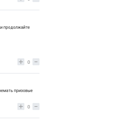
аки продолжайте
0
немать призовые
0