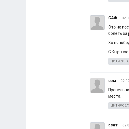
САФ
02.0
Это не по
болеть за
Хоть побед
С Кыргызс
ЦИТИРОВА
сэм
02.0
Правельно
места.
ЦИТИРОВА
азат
02.