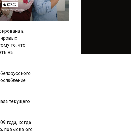
рирована в
мировых
ому то, что
ять на
 белорусского
я ослабление
чала текущего
9 года, когда
е, повысив его