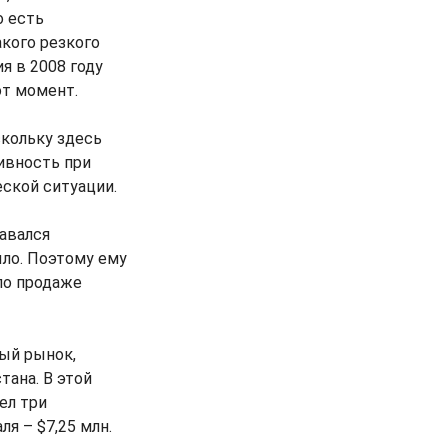
о есть
кого резкого
я в 2008 году
от момент.
скольку здесь
ивность при
ской ситуации.
тавался
ло. Поэтому ему
по продаже
ный рынок,
тана. В этой
ел три
ля – $7,25 млн.