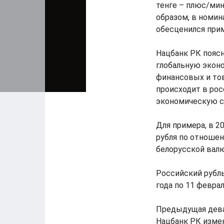
тенге – плюс/мину
образом, в номин
обесценился прим
Нацбанк РК поясн
глобальную эконо
финансовых и тов
происходит в рос
экономическую си
Для примера, в 2
рубля по отношени
белорусской валют
Российский рубль 
года по 11 феврал
Предыдущая девал
Нацбанк РК измен