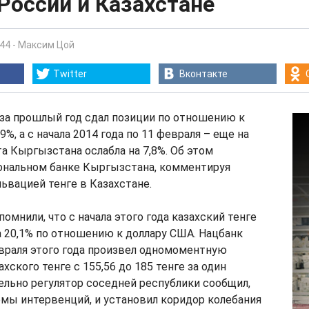
России и Казахстане
:44
-
Максим Цой
Twitter
Вконтакте
за прошлый год сдал позиции по отношению к
9%, а с начала 2014 года по 11 февраля – еще на
та Кыргызстана ослабла на 7,8%. Об этом
ональном банке Кыргызстана, комментируя
ьвацией тенге в Казахстане.
омнили, что с начала этого года казахский тенге
 20,1% по отношению к доллару США. Нацбанк
враля этого года произвел одномоментную
ского тенге с 155,56 до 185 тенге за один
ельно регулятор соседней республики сообщил,
мы интервенций, и установил коридор колебания