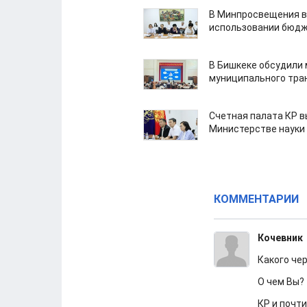
В Минпросвещения в
использовании бюдж
В Бишкеке обсудили
муниципального тра
Счетная палата КР в
Министерстве науки
КОММЕНТАРИИ
Кочевник
Какого че
О чем Вы?
КР и почти