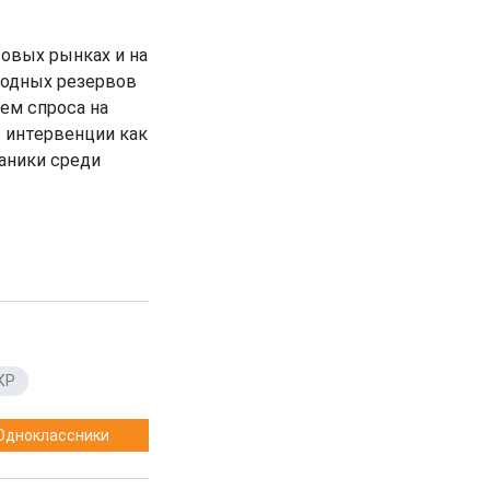
овых рынках и на
родных резервов
ем спроса на
 интервенции как
паники среди
КР
Одноклассники