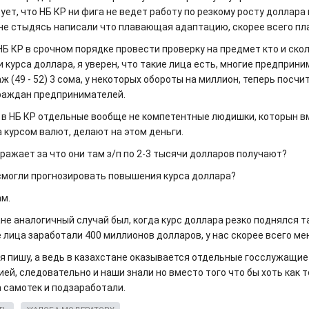
ует, что НБ КР ни фига не ведет работу по резкому росту доллара 
 не стыдясь написали что плавающая адаптацию, скорее всего пл
НБ КР в срочном порядке провести проверку на предмет кто и ско
курса доллара, я уверен, что такие лица есть, многие предприни
ж (49 - 52) 3 сома, у некоторых обороты на миллион, теперь посчи
раждан предпринимателей.
 в НБ КР отдельные вообще не компетентные людишки, которын вме
 курсом валют, делают на этом деньги.
ражает за что они там з/п по 2-3 тысячи долларов получают?
 смогли прогнозировать повышения курса доллара?
ам.
не аналогичный случай был, когда курс доллара резко поднялся т
 лица заработали 400 миллионов долларов, у нас скорее всего ме
о я пишу, а ведь в казахстане оказывается отдельные госслужащие
ей, следовательно и наши знали но вместо того что бы хоть как 
а самотек и подзаработали.