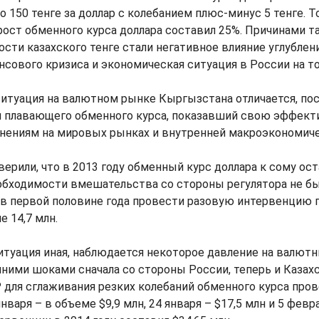
о 150 тенге за доллар с колебанием плюс-минус 5 тенге. Т
ст обменного курса доллара составил 25%. Причинами та
сти казахского тенге стали негативное влияние углублени
нсового кризиса и экономическая ситуация в России на т
ситуация на валютном рынке Кыргызстана отличается, по
 плавающего обменного курса, показавший свою эффект
енениям на мировых рынках и внутренней макроэкономиче
верили, что в 2013 году обменный курс доллара к сому ос
обходимости вмешательства со стороны регулятора не бы
 в первой половине года провести разовую интервенцию 
е 14,7 млн.
итуация иная, наблюдается некоторое давление на валют
ними шоками сначала со стороны России, теперь и Казахс
 для сглаживания резких колебаний обменного курса пров
нваря – в объеме $9,9 млн, 24 января – $17,5 млн и 5 февра