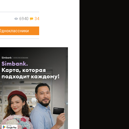
6940
34
Одноклассники