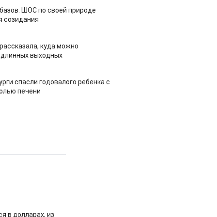
азов: ШОС по своей природе
я созидания
рассказала, куда можно
 длинных выходных
урги спасли годовалого ребенка с
холью печени
я в долларах, из