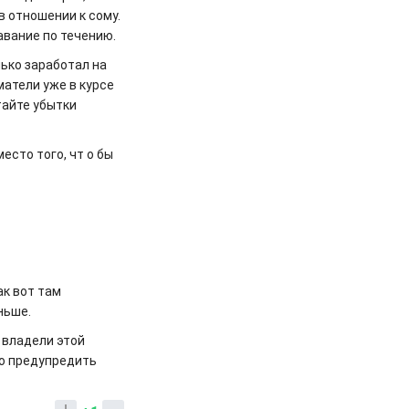
в отношении к сому.
авание по течению.
лько заработал на
матели уже в курсе
тайте убытки
сто того, чт о бы
ак вот там
ньше.
 владели этой
то предупредить