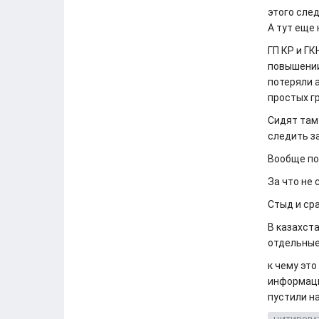
этого след
А тут еще
ГП КР и ГК
повышении 
потеряли а
простых г
Сидят там
следить за
Вообще по
За что не
Стыд и ср
В казахста
отдельные
к чему эт
информаци
пустили н