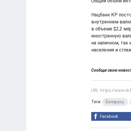
Общий объем инте
Нацбанк КР пост
внутреннем валю
в объеме $2,2 м
иностранную валю
на наличном, так
населения и сгла
Сообщи свою ново
URL: https://www.vb
Теги:
Беларусь
,
Facebook