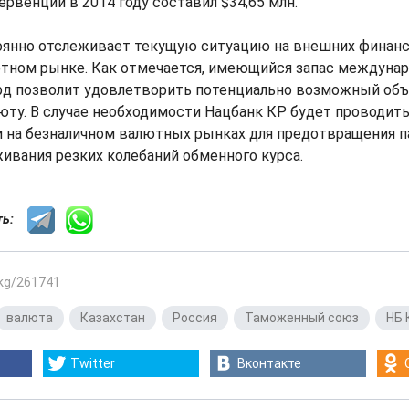
рвенции в 2014 году составил $34,65 млн.
оянно отслеживает текущую ситуацию на внешних финанс
тном рынке. Как отмечается, имеющийся запас междуна
лрд позволит удовлетворить потенциально возможный объ
ту. В случае необходимости Нацбанк КР будет проводить
 и на безналичном валютных рынках для предотвращения 
живания резких колебаний обменного курса.
сть:
.kg/261741
валюта
,
Казахстан
,
Россия
,
Таможенный союз
,
НБ 
Twitter
Вконтакте