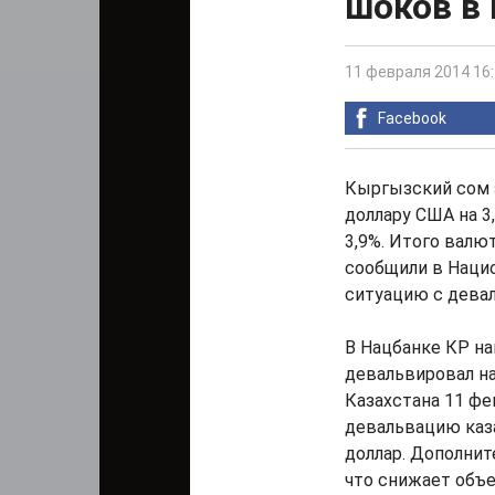
шоков в 
11 февраля 2014 16
Facebook
Кыргызский сом 
доллару США на 3,
3,9%. Итого валю
сообщили в Наци
ситуацию с девал
В Нацбанке КР нап
девальвировал на
Казахстана 11 фе
девальвацию казах
доллар. Дополнит
что снижает объе