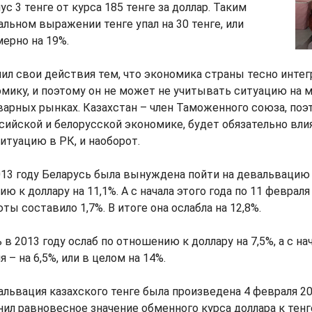
с 3 тенге от курса 185 тенге за доллар. Таким
альном выражении тенге упал на 30 тенге, или
ерно на 19%.
ил свои действия тем, что экономика страны тесно интег
мику, и поэтому он не может не учитывать ситуацию на 
арных рынках. Казахстан – член Таможенного союза, поэт
сийской и белорусской экономике, будет обязательно вли
туацию в РК, и наоборот.
013 году Беларусь была вынуждена пойти на девальвацию
ю к доллару на 11,1%. А с начала этого года по 11 феврал
ы составило 1,7%. В итоге она ослабла на 12,8%.
в 2013 году ослаб по отношению к доллару на 7,5%, а с на
я – на 6,5%, или в целом на 14%.
ьвация казахского тенге была произведена 4 февраля 200
ил равновесное значение обменного курса доллара к тенг