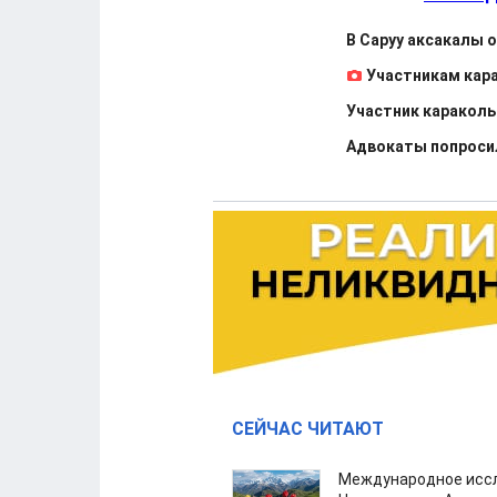
В Саруу аксакалы 
Участникам кар
Участник караколь
Адвокаты попросил
СЕЙЧАС ЧИТАЮТ
Международное иссл