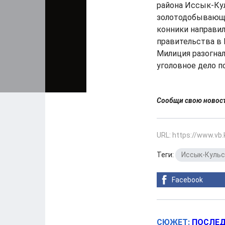
района Иссык-Ку
золотодобывающе
конники направил
правительства в 
Милиция разогнал
уголовное дело п
Сообщи свою ново
URL: https://www.vb
Теги:
Иссык-Кульс
Facebook
СЮЖЕТ:
ПОСЛЕД