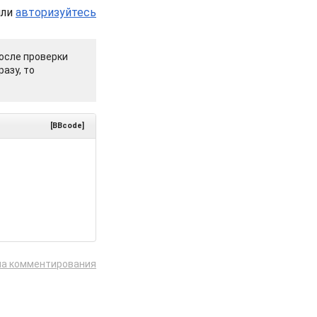
или
авторизуйтесь
осле проверки
азу, то
[BBcode]
ла комментирования