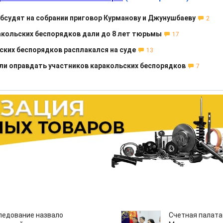
обсудят на собрании приговор Курманову и Джунушбаеву
2
акольских беспорядков дали до 8 лет тюрьмы
17
ских беспорядков расплакался на суде
13
и оправдать участников каракольских беспорядков
7
едование назвало
Счетная палата