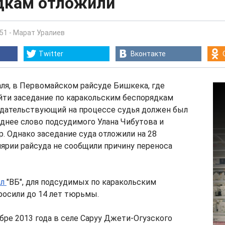
дкам отложили
:51
-
Марат Уралиев
Twitter
Вконтакте
аля, в Первомайском райсуде Бишкека, где
йти заседание по каракольским беспорядкам
едательствующий на процессе судья должен был
днее слово подсудимого Улана Чибутова и
р. Однако заседание суда отложили на 28
лярии райсуда не сообщили причину переноса
ал
"ВБ", для подсудимых по каракольским
росили до 14 лет тюрьмы.
бре 2013 года в селе Саруу Джети-Огузского