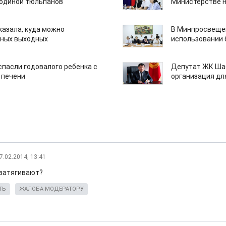
одиной тюльпанов
Министерстве н
казала, куда можно
В Минпросвещен
нных выходных
использовании
спасли годовалого ребенка с
Депутат ЖК Шаб
 печени
организация дл
7.02.2014, 13:41
затягивают?
ТЬ
ЖАЛОБА МОДЕРАТОРУ