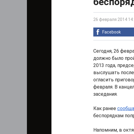
беспоря
26 февраля 2014 14
Facebook
Сегодня, 26 февр
должно было про
2013 года, предс
выслушать после
огласить пригово
февраля. В канце
заседания.
Как ранее
сообщ
беспорядкам поп
Напомним, в октя