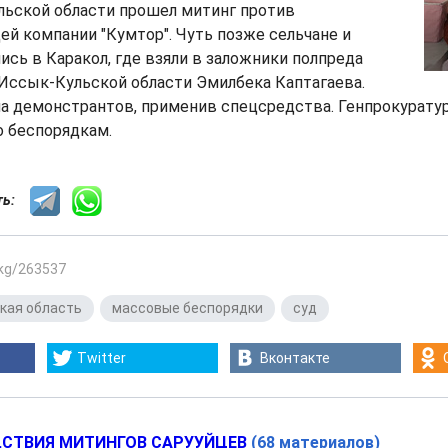
льской области прошел митинг против
й компании "Кумтор". Чуть позже сельчане и
ись в Каракол, где взяли в заложники полпреда
Иссык-Кульской области Эмилбека Каптагаева.
а демонстрантов, применив спецсредства. Генпрокурату
о беспорядкам.
сть:
.kg/263537
кая область
,
массовые беспорядки
,
суд
Twitter
Вконтакте
СТВИЯ МИТИНГОВ САРУУЙЦЕВ
(68 материалов)