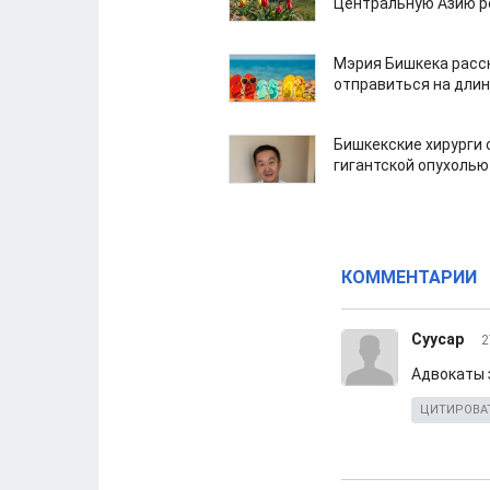
Центральную Азию р
Мэрия Бишкека расс
отправиться на дли
Бишкекские хирурги 
гигантской опухолью
КОММЕНТАРИИ
Суусар
2
Адвокаты 
ЦИТИРОВА