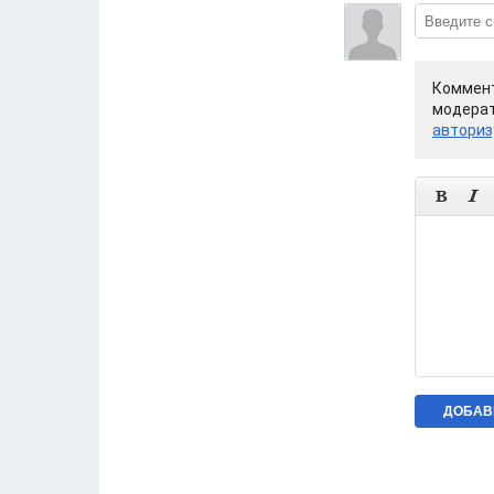
Коммент
модерат
авториз

