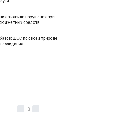
ауки
ия выявили нарушения при
 бюджетных средств
азов: ШОС по своей природе
я созидания
0