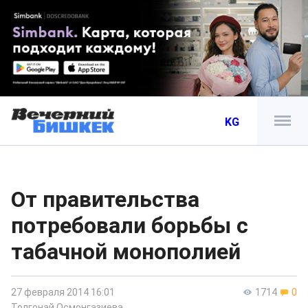
KG
От правительства
потребовали борьбы с
табачной монополией
27 февраля 2014 16:01
1714
0
Толгонай Осмонгазиева