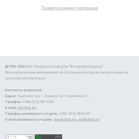
Правила комментирования
@1996-2026
ЗАО "Издательский дом "Вечерний Бишкек"
При размещении материалов на сторонних ресурсах гиперссылка на
источник обязательна.
Контакты редакции:
Адрес:
Кыргызстан, г. Бишкек, ул. Усенбаева, 2.
Телефон:
+996 (312) 88-18-09.
E-mail:
info@vb.kg
Телефон рекламного отдела:
+996 (312) 48-62-03.
E-mail рекламного отдела:
vbavto@vb.kg, vb48k@vb.kg