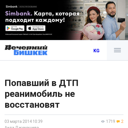
KG
Попавший в ДТП
реанимобиль не
восстановят
03 марта 2014 10:39
1719
2
Аида Джумашева