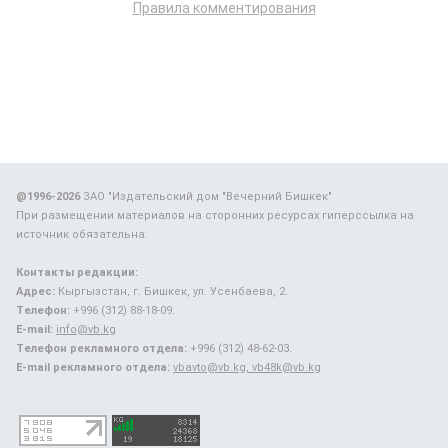
Правила комментирования
@1996-2026
ЗАО "Издательский дом "Вечерний Бишкек"
При размещении материалов на сторонних ресурсах гиперссылка на
источник обязательна.
Контакты редакции:
Адрес:
Кыргызстан, г. Бишкек, ул. Усенбаева, 2.
Телефон:
+996 (312) 88-18-09.
E-mail:
info@vb.kg
Телефон рекламного отдела:
+996 (312) 48-62-03.
E-mail рекламного отдела:
vbavto@vb.kg, vb48k@vb.kg