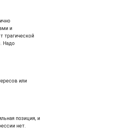
гично
ами и
ет трагической
. Надо
тересов или
льная позиция, и
ессии нет.