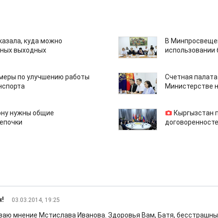
казала, куда можно
В Минпросвещен
нных выходных
использовании
 меры по улучшению работы
Счетная палата
нспорта
Министерстве н
ону нужны общие
Кыргызстан 
епочки
договоренносте
н!
03.03.2014, 19:25
аю мнение Мстислава Иванова. Здоровья Вам, Батя, бесстрашны