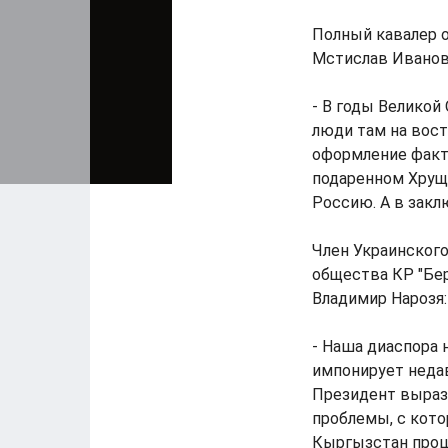
Полный кавалер о
Мстислав Иванов
- В годы Великой
люди там на вост
оформление факт
подаренном Хрущ
Россию. А в закл
Член Украинского
общества КР "Бер
Владимир Нарозя:
- Наша диаспора 
импонирует недав
Президент вырази
проблемы, с кото
Кыргызстан прош