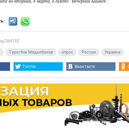
те во вторник, 4 марта. в газете "Вечерний Бишкек".
сть:
.kg/264192
в
,
Туратбек Мадылбеков
,
опрос
,
Россия
,
Украина
Twitter
Вконтакте