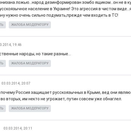
онизана ложью...народ дезинформирован зомбо ящиком...он не в ку
сскоязычное население в Украине! Это агрессия в чистом виде...
ну нужно очень сильно подумать,прежде чем входить в ТС!
ТЬ
ЖАЛОБА МОДЕРАТОРУ
3.2014, 19:46
твенные народы, но такие разные...
ТЬ
ЖАЛОБА МОДЕРАТОРУ
03.03.2014, 20:07
у почему Россия защищает русскоязычных в Крыме, вед они явля
 во вторых, им некто не угрожает, путин совсем уже обнаглел.
ТЬ
ЖАЛОБА МОДЕРАТОРУ
03.03.2014, 20:11