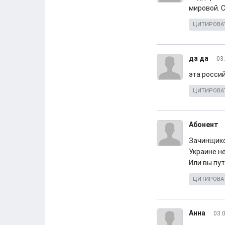
мировой. 
ЦИТИРОВА
да да
03
эта россий
ЦИТИРОВА
Абонент
Зачинщико
Украине не
Или вы пу
ЦИТИРОВА
Анна
03.