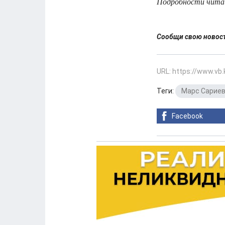
Подробности читай
Сообщи свою ново
URL: https://www.vb
Теги:
Марс Сарие
Facebook