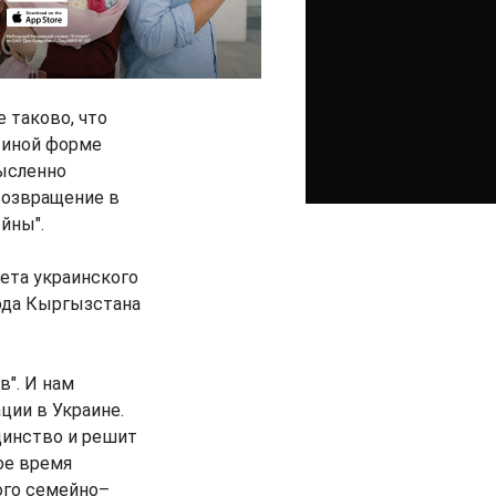
 таково, что
и иной форме
ысленно
возвращение в
йны".
ета украинского
рода Кыргызстана
в". И нам
ции в Украине.
динство и решит
ое время
ого семейно–