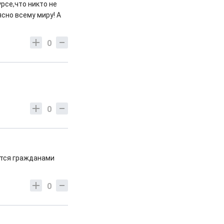
рсе,что никто не
ясно всему миру! А
0
0
ются гражданами
0