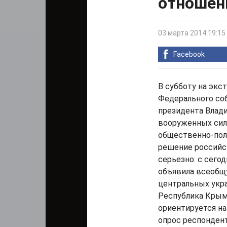
отношен
03 марта 2014 19:15
Facebook
В субботу на эк
Федерального со
президента Влад
вооруженных сил
общественно-поли
решение российск
серьезно: с сегод
объявила всеобщ
центральных укр
Республика Крым
ориентируется на
опрос респонден