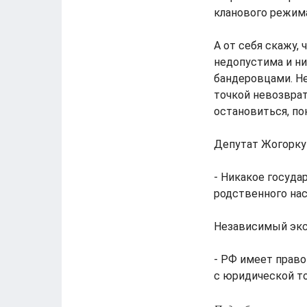
кланового режим
А от себя скажу,
недопустима и н
бандеровцами. Не
точкой невозврат
остановиться, пок
Депутат Жогорку 
- Никакое госуда
родственного нас
Независимый экс
- РФ имеет право
с юридической то