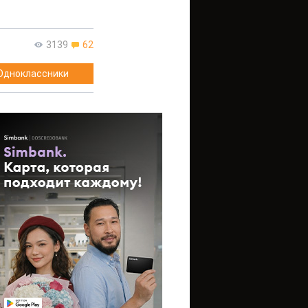
3139
62
Одноклассники