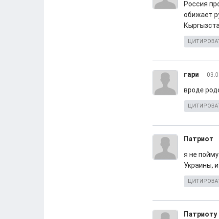
Россия пр
обижает ру
Кыргызста
ЦИТИРОВА
гари
03.0
вроде родс
ЦИТИРОВА
Патриот
я не пойм
Украины, и
ЦИТИРОВА
Патриоту