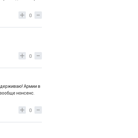
0
0
ддерживаю! Армии в
 вообще нонсенс.
0