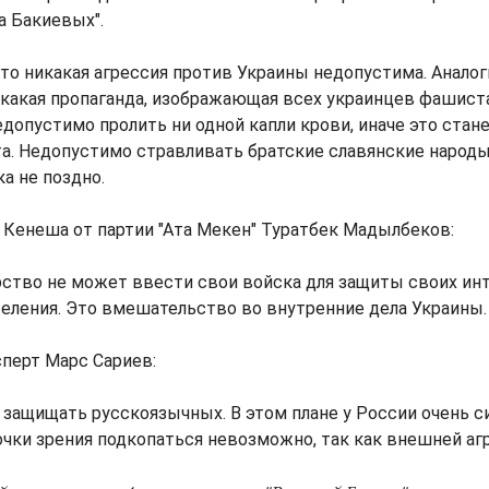
а Бакиевых".
 что никакая агрессия против Украины недопустима. Анало
икакая пропаганда, изображающая всех украинцев фашист
допустимо пролить ни одной капли крови, иначе это стан
а. Недопустимо стравливать братские славянские народы
а не поздно.
Кенеша от партии "Ата Мекен" Туратбек Мадылбеков:
рство не может ввести свои войска для защиты своих ин
еления. Это вмешательство во внутренние дела Украины.
перт Марс Сариев:
 защищать русскоязычных. В этом плане у России очень си
чки зрения подкопаться невозможно, так как внешней агр