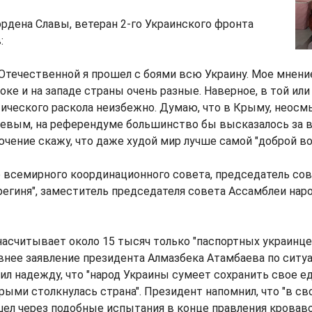
рдена Славы, ветеран 2-го Украинского фронта
:
 Отечественной я прошел с боями всю Украину. Мое мнение
оке и на западе страны очень разные. Наверное, в той ил
ического раскола неизбежно. Думаю, что в Крыму, неосм
евым, на референдуме большинство бы высказалось за 
ючение скажу, что даже худой мир лучше самой "доброй во
 всемирного координационного совета, председатель сов
егиня", заместитель председателя совета Ассамблеи на
насчитывает около 15 тысяч только "паспортных украинце
нее заявление президента Алмазбека Атамбаева по ситуа
л надежду, что "народ Украины сумеет сохранить свое е
рыми столкнулась страна". Президент напомнил, что "в св
ел через подобные испытания в конце правления кровав