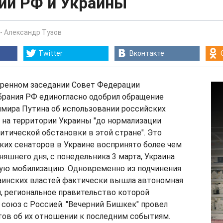
ий РФ и Украины
-
Александр Тузов
Twitter
Вконтакте
стренном заседании Совет Федерации
брания РФ единогласно одобрил обращение
имира Путина об использовании российских
 на территории Украины "до нормализации
тической обстановки в этой стране". Это
их сенаторов в Украине воспринято более чем
няшнего дня, с понедельника 3 марта, Украина
ую мобилизацию. Одновременно из подчинения
аинских властей фактически вышла автономная
, региональное правительство которой
 союз с Россией. "Вечерний Бишкек" провел
тов об их отношении к последним событиям.