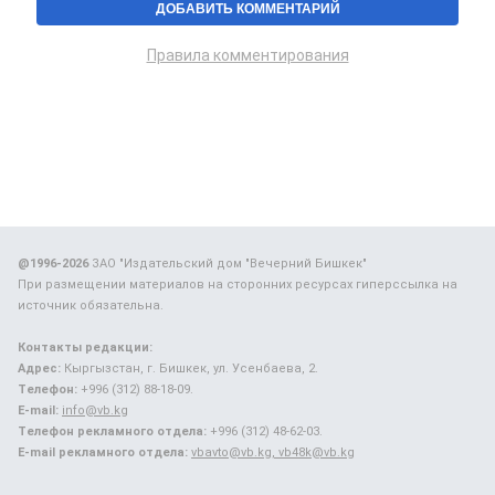
Правила комментирования
@1996-2026
ЗАО "Издательский дом "Вечерний Бишкек"
При размещении материалов на сторонних ресурсах гиперссылка на
источник обязательна.
Контакты редакции:
Адрес:
Кыргызстан, г. Бишкек, ул. Усенбаева, 2.
Телефон:
+996 (312) 88-18-09.
E-mail:
info@vb.kg
Телефон рекламного отдела:
+996 (312) 48-62-03.
E-mail рекламного отдела:
vbavto@vb.kg, vb48k@vb.kg