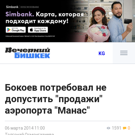
KG
Бокоев потребовал не
допустить "продажи"
аэропорта "Манас"
06 марта 2014 11:00
1591
0
Толгонай Осмонгазиева