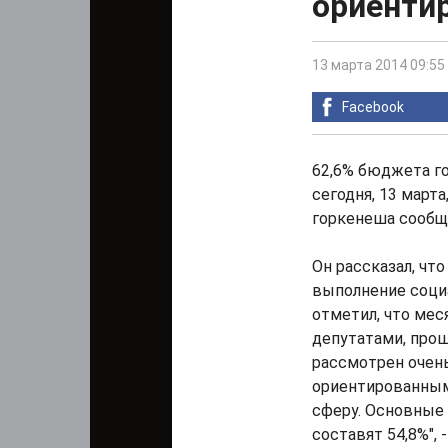
ориенти
13 марта 2014 09:55
Facebook
62,6% бюджета го
сегодня, 13 март
горкенеша сообщ
Он рассказал, чт
выполнение соци
отметил, что ме
депутатами, про
рассмотрен очень
ориентированным
сферу. Основные 
составят 54,8%", 