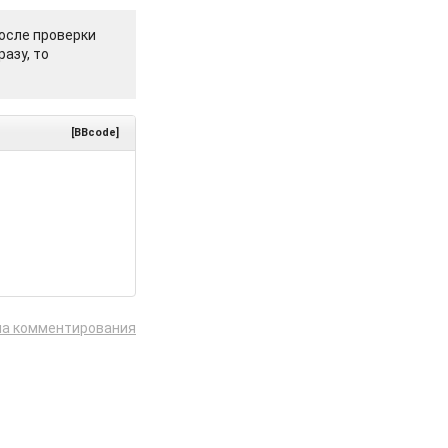
осле проверки
азу, то
[BBcode]
ла комментирования