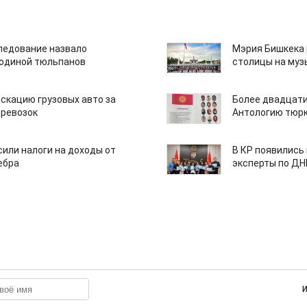
едование назвало
Мэрия Бишкека 
одиной тюльпанов
столицы на муз
скацию грузовых авто за
Более двадцати
еревозок
Антологию тюрк
или налоги на доходы от
В КР появились
ебра
эксперты по Д