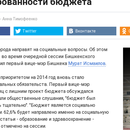
рованности бюджета
-
Анна Тимофеенко
Twitter
Вконтакте
рода направят на социальные вопросы. Об этом
а, во время очередной сессии Бишкекского
ил первый вице-мэр Бишкека
Мурат Исмаилов
.
о приоритетом на 2014 год вновь стало
альных обязательств. Первый вице-мэр
сяц с лишним проект бюджета обсуждался
шли общественные слушания, "бюджет был
 тщательно". "Бюджет является социально
. 62,6% будет направлено именно на социальную
статьи - образование и здравоохранение -
- отмечено на сессии.