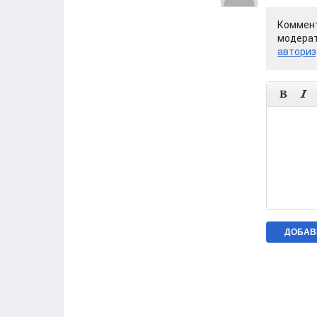
Коммент
модерат
авториз

