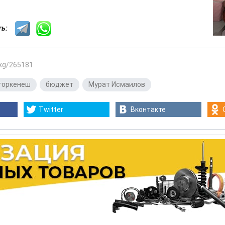
сть:
.kg/265181
горкенеш
,
бюджет
,
Мурат Исмаилов
Twitter
Вконтакте