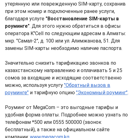
утерянную или поврежденную SIM-карту, сохранив
при этом номер и подключенные ранее услуги,
благодаря услуге
"Восстановление SIM-карты в
роуминге"
. Для этого нужно обратиться в офисы
оператора K"Cell по следующим адресам в Алматы:
мкр. "Самал-2", д. 100 или ул. Алимжанова, 51. Для
замены SIM-карты необходимо наличие паспорта.
Значительно снизить тарификацию звонков по
казахстанскому направлению и оплачивать 5 и 25
сомов за входящие и исходящие соответственно
можно, используя услугу
"Обратный вызов в
роуминге"
и тарифную опцию
"Экономный роуминг"
.
Роуминг от MegaCom – это выгодные тарифы и
удобная форма оплаты. Подробнее можно узнать по
телефонам *500 или 0555 500000 (звонок
бесплатный), а также на официальном сайте
компании:
www.megacom.kg
.