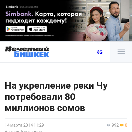
KG
На укрепление реки Чу
потребовали 80
миллионов сомов
14 марта 2014 11:29
992
0
Назгуль Бегалиева