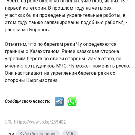
"Всего на реке около 40 опасных участков, из них 13 -
первой категории. В прошлом году на четырех
участках были проведены укрепительные работы, в
этом году также запланированы подобные работы", -
рассказал Боронов.
Отметим, что по берегам реки Чу определяются
границы с Казахстаном. Ранее казахская сторона
укрепила берега со своей стороны. Из-за этого, по
мнению сотрудников МЧС, Чу может поменять русло.
Они настаивают на укреплении берегов реки со
стороны Кыргызстана.
Сообщи свою новость:
URL: https://www.vb.kg/265402
Теги:
Кубатбек Боронов
,
МЧС