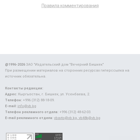
Правила комментирования
@1996-2026
ЗАО "Издательский дом "Вечерний Бишкек"
При размещении материалов на сторонних ресурсах гиперссылка на
источник обязательна.
Контакты редакции:
Адрес:
Кыргызстан, г. Бишкек, ул. Усенбаева, 2.
Телефон:
+996 (312) 88-18-09.
E-mail:
info@vb.kg
Телефон рекламного отдела:
+996 (312) 48-62-03.
E-mail рекламного отдела:
vbavto@vb.kg, vb48k@vb.kg