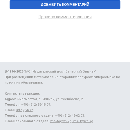
Правила комментирования
@1996-2026
ЗАО "Издательский дом "Вечерний Бишкек"
При размещении материалов на сторонних ресурсах гиперссылка на
источник обязательна.
Контакты редакции:
Адрес:
Кыргызстан, г. Бишкек, ул. Усенбаева, 2.
Телефон:
+996 (312) 88-18-09.
E-mail:
info@vb.kg
Телефон рекламного отдела:
+996 (312) 48-62-03.
E-mail рекламного отдела:
vbavto@vb.kg, vb48k@vb.kg