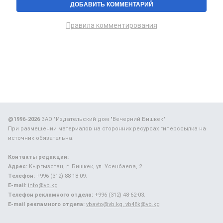
Правила комментирования
@1996-2026
ЗАО "Издательский дом "Вечерний Бишкек"
При размещении материалов на сторонних ресурсах гиперссылка на
источник обязательна.
Контакты редакции:
Адрес:
Кыргызстан, г. Бишкек, ул. Усенбаева, 2.
Телефон:
+996 (312) 88-18-09.
E-mail:
info@vb.kg
Телефон рекламного отдела:
+996 (312) 48-62-03.
E-mail рекламного отдела:
vbavto@vb.kg, vb48k@vb.kg