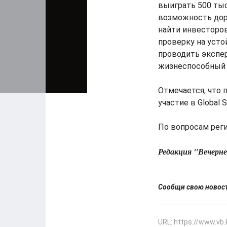
выиграть 500 тыс
возможность дора
найти инвесторов
проверку на усто
проводить экспер
жизнеспособный п
Отмечается, что 
участие в Global 
По вопросам регис
Редакция "Вечерн
Сообщи свою ново
URL: https://www.vb