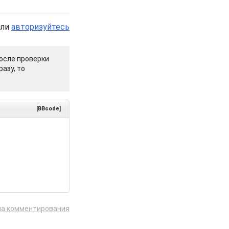
или
авторизуйтесь
осле проверки
азу, то
[BBcode]
ла комментирования