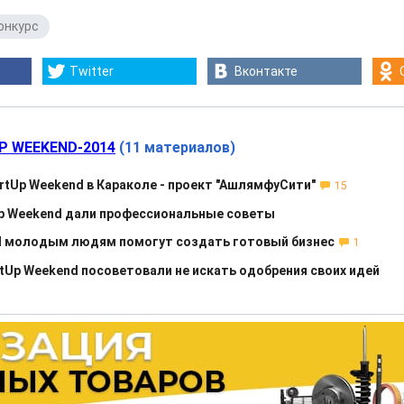
онкурс
Twitter
Вконтакте
P WEEKEND-2014
(11 материалов)
rtUp Weekend в Караколе - проект "АшлямфуСити"
15
Up Weekend дали профессиональные советы
nd молодым людям помогут создать готовый бизнес
1
tUp Weekend посоветовали не искать одобрения своих идей