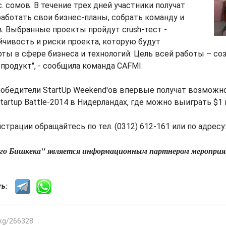
. сомов. В течение трех дней участники получат
ботать свои бизнес-планы, собрать команду и
. Выбранные проекты пройдут crush-тест -
йчивость и риски проекта, которую будут
ты в сфере бизнеса и технологий. Цель всей работы – с
родукт", - сообщила команда CAFMI.
победители StartUp Weekend'ов впервые получат возможн
Startup Battle-2014 в Нидерландах, где можно выиграть $1 
трации обращайтесь по тел. (0312) 612-161 или по адресу:
его Бишкека" является информационным партнером мероприя
сть:
.kg/266328