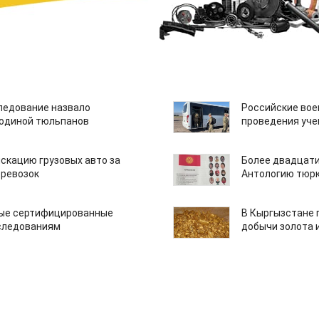
едование назвало
Российские вое
одиной тюльпанов
проведения уче
скацию грузовых авто за
Более двадцати
еревозок
Антологию тюрк
вые сертифицированные
В Кыргызстане 
следованиям
добычи золота 