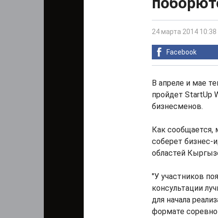
поборют
24 марта 2014 10:38
Facebook
В апреле и мае т
пройдет StartUp 
бизнесменов.
Как сообщается,
соберет бизнес-
областей Кыргыз
"У участников по
консультации луч
для начала реали
формате соревнов