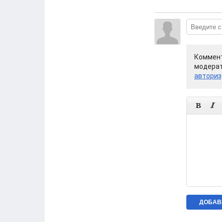
Коммент
модерат
авториз

