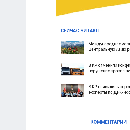
СЕЙЧАС ЧИТАЮТ
Международное иссл
Центральную Азию р
В КР отменили конфи
нарушение правил п
В КР появились пер
эксперты по ДНК-ис
КОММЕНТАРИИ