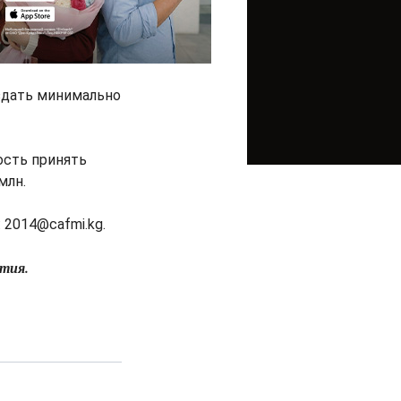
оздать минимально
ость принять
млн.
 2014@cafmi.kg.
тия.