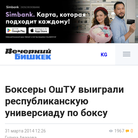
KG
Боксеры ОшТУ выиграли
республиканскую
универсиаду по боксу
31 марта 2014 12:26
1967
0
Гулиза Авазова